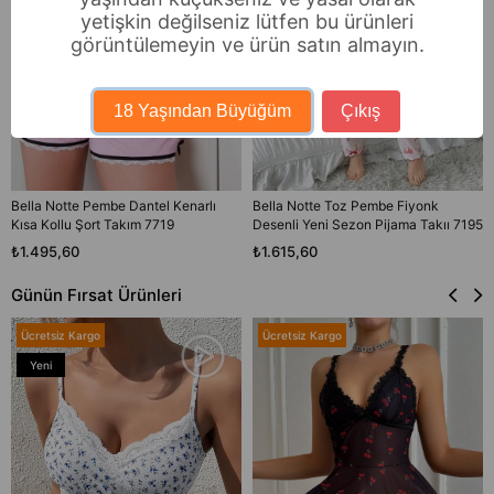
yetişkin değilseniz lütfen bu ürünleri
görüntülemeyin ve ürün satın almayın.
18 Yaşından Büyüğüm
Çıkış
Bella Notte Pembe Dantel Kenarlı
Bella Notte Toz Pembe Fiyonk
Kısa Kollu Şort Takım 7719
Desenli Yeni Sezon Pijama Takıı 7195
₺1.495,60
₺1.615,60
Günün Fırsat Ürünleri
Ücretsiz Kargo
Ücretsiz Kargo
Yeni
Ürün