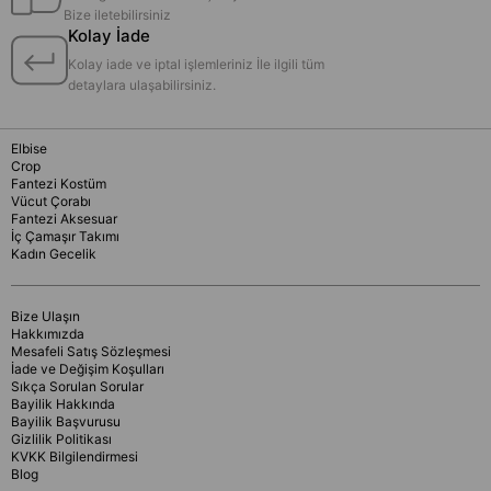
Bize iletebilirsiniz
Kolay İade
Kolay iade ve iptal işlemleriniz İle ilgili tüm
detaylara ulaşabilirsiniz.
Elbise
Crop
Fantezi Kostüm
Vücut Çorabı
Fantezi Aksesuar
İç Çamaşır Takımı
Kadın Gecelik
Bize Ulaşın
Hakkımızda
Mesafeli Satış Sözleşmesi
İade ve Değişim Koşulları
Sıkça Sorulan Sorular
Bayilik Hakkında
Bayilik Başvurusu
Gizlilik Politikası
KVKK Bilgilendirmesi
Blog