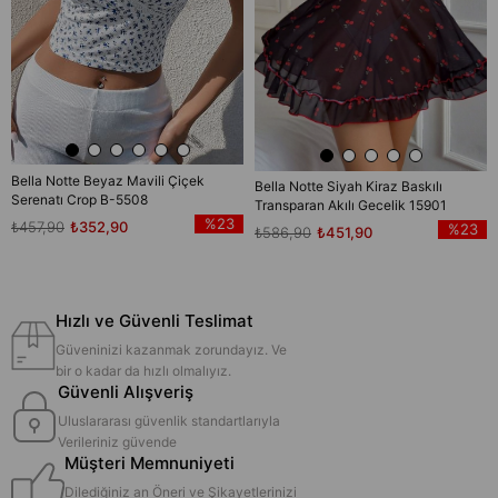
Bella Notte Beyaz Mavili Çiçek
Bella Notte Siyah Kiraz Baskılı
Serenatı Crop B-5508
Transparan Akılı Gecelik 15901
%23
₺457,90
₺352,90
%23
₺586,90
₺451,90
Hızlı ve Güvenli Teslimat
Güveninizi kazanmak zorundayız. Ve
bir o kadar da hızlı olmalıyız.
Güvenli Alışveriş
Uluslararası güvenlik standartlarıyla
Verileriniz güvende
Müşteri Memnuniyeti
Dilediğiniz an Öneri ve Şikayetlerinizi