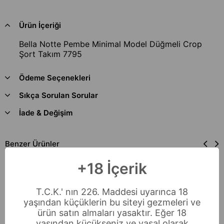
Ürün İçeriği
Bella Notte Pembe Minimal Model Düğmeli Crop
Şort Takım 7795
Ödeme Seçenekleri
Sıkça Sorulan Sorular
İade & Değişim
Benzer Ürünler
+18 İçerik
T.C.K.' nın 226. Maddesi uyarınca 18
yaşından küçüklerin bu siteyi gezmeleri ve
ürün satın almaları yasaktır. Eğer 18
yaşından küçükseniz ve yasal olarak