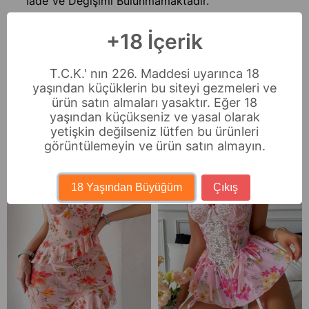
İade Ve Değişimi Bulunmamaktadır.
Ödeme Seçenekleri
+18 İçerik
Sıkça Sorulan Sorular
T.C.K.' nın 226. Maddesi uyarınca 18
İade & Değişim
yaşından küçüklerin bu siteyi gezmeleri ve
ürün satın almaları yasaktır. Eğer 18
yaşından küçükseniz ve yasal olarak
Benzer Ürünler
yetişkin değilseniz lütfen bu ürünleri
görüntülemeyin ve ürün satın almayın.
Ücretsiz Kargo
18 Yaşından Büyüğüm
Çıkış