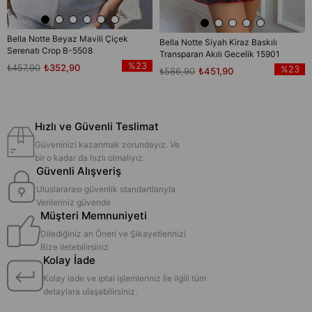
Bella Notte Beyaz Mavili Çiçek
Bella Notte Siyah Kiraz Baskılı
Serenatı Crop B-5508
Transparan Akılı Gecelik 15901
%23
₺457,90
₺352,90
%23
₺586,90
₺451,90
Hızlı ve Güvenli Teslimat
Güveninizi kazanmak zorundayız. Ve
bir o kadar da hızlı olmalıyız.
Güvenli Alışveriş
Uluslararası güvenlik standartlarıyla
Verileriniz güvende
Müşteri Memnuniyeti
Dilediğiniz an Öneri ve Şikayetlerinizi
Bize iletebilirsiniz
Kolay İade
Kolay iade ve iptal işlemleriniz İle ilgili tüm
detaylara ulaşabilirsiniz.