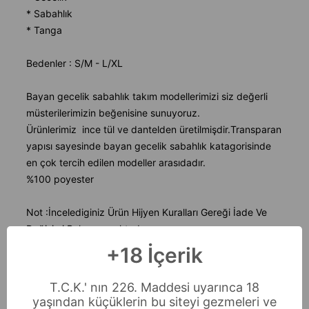
* Sabahlık
* Tanga
Bedenler : S/M - L/XL
Bayan gecelik sabahlık takım modellerimizi siz değerli
müsterilerimizin beğenisine sunuyoruz.
Ürünlerimiz ince tül ve dantelden üretilmişdir.Transparan
yapısı sayesinde bayan gecelik sabahlık katagorisinde
en çok tercih edilen modeller arasıdadır.
%100 poyester
Not :İncelediginiz Ürün Hijyen Kuralları Gereği İade Ve
Değişimi Bulunmamaktadır.
+18 İçerik
T.C.K.' nın 226. Maddesi uyarınca 18
yaşından küçüklerin bu siteyi gezmeleri ve