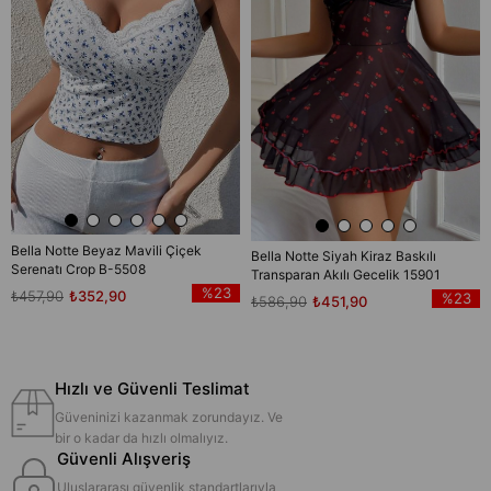
Bella Notte Beyaz Mavili Çiçek
Bella Notte Siyah Kiraz Baskılı
Serenatı Crop B-5508
Transparan Akılı Gecelik 15901
%23
₺457,90
₺352,90
%23
₺586,90
₺451,90
Hızlı ve Güvenli Teslimat
Güveninizi kazanmak zorundayız. Ve
bir o kadar da hızlı olmalıyız.
Güvenli Alışveriş
Uluslararası güvenlik standartlarıyla