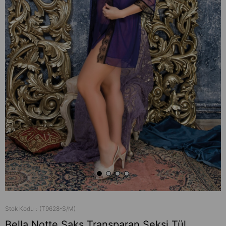
Stok Kodu
(T9628-S/M)
Bella Notte Saks Transparan Seksi Tül