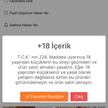
Favorilere Ekle
Fiyat Düşünce Haber Ver
Gelince Haber Ver
Ürün İçeriği
+18 İçerik
Bella Notte Siyah Çok Şık Diz Altı Çorap
T.C.K.' nın 226. Maddesi uyarınca 18
* 1 adet
yaşından küçüklerin bu siteyi gezmeleri ve
ürün satın almaları yasaktır. Eğer 18
Ödeme Seçenekleri
yaşından küçükseniz ve yasal olarak
yetişkin değilseniz lütfen bu ürünleri
Sıkça Sorulan Sorular
görüntülemeyin ve ürün satın almayın.
İade & Değişim
18 Yaşından Büyüğüm
Çıkış
Günün Fırsat Ürünleri