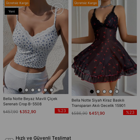
Ücretsiz Kargo
Ücretsiz Kargo
Yeni
Ürün
Bella Notte Beyaz Mavili Çiçek
Bella Notte Siyah Kiraz Baskılı
Serenatı Crop B-5508
Transparan Akılı Gecelik 15901
%23
₺457,90
₺352,90
%23
₺586,90
₺451,90
Hızlı ve Güvenli Teslimat