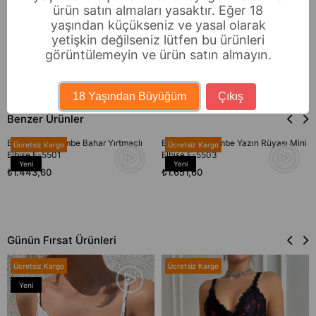
ürün satın almaları yasaktır. Eğer 18
yaşından küçükseniz ve yasal olarak
Ödeme Seçenekleri
yetişkin değilseniz lütfen bu ürünleri
Sıkça Sorulan Sorular
görüntülemeyin ve ürün satın almayın.
İade & Değişim
18 Yaşından Büyüğüm
Çıkış
Benzer Ürünler
Bella Notte Pembe Bahar Yırtmaçlı
Bella Notte Pembe Yazın Rüyası Mini
Ücretsiz Kargo
Ücretsiz Kargo
Elbise E-5501
Elbise E-5503
Yeni
Yeni
₺1.443,60
₺1.651,60
Ürün
Ürün
Günün Fırsat Ürünleri
Ücretsiz Kargo
Ücretsiz Kargo
Yeni
Ürün