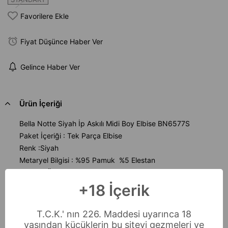
Favorilere Ekle
Fiyat Düşünce Haber Ver
Gelince Haber Ver
Ürün İçeriği
Bella Notte Siyah İp Askılı Midi Boy Elbise BN6577S
Paket İçeriği : Tek Parça Elbise
Renk :Siyah
Metaryel Bilgisi : %95 Pamuk %5 Elestan
Beden : Ürünümüz XS-S-M-L-XL Beden uyumlu Standart
Bedendir.
+18 İçerik
Maksimum 30 C° sıcaklıka yıkayınız.
T.C.K.' nın 226. Maddesi uyarınca 18
yaşından küçüklerin bu siteyi gezmeleri ve