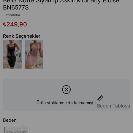
Bella Notte Siyah İp Askılı Midi Boy Elbise
BN6577S
Yorumlar
₺249,90
Renk Seçenekleri
Tükendi
Tükendi
Ürün stoklarımızda kalmamıştır.
Beden Tablosu
Beden
STANDART