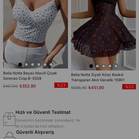
Bella Notte Beyaz Mavili Çiçek
Bella Notte Siyah Kiraz Baskılı
Serenatı Crop B-5508
Transparan Akılı Gecelik 15901
%23
₺457,90
₺352,90
%23
₺586,90
₺451,90
Hızlı ve Güvenli Teslimat
Güveninizi kazanmak zorundayız. Ve
bir o kadar da hızlı olmalıyız.
Güvenli Alışveriş