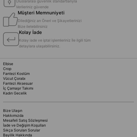
Uluslararası güvenlik standartlarıyla
Verileriniz güvende
Müşteri Memnuniyeti
Dilediğiniz an Öneri ve Şikayetlerinizi
Bize iletebilirsiniz
Kolay İade
Kolay iade ve iptal işlemleriniz İle ilgili tüm
detaylara ulaşabilirsiniz.
Elbise
Crop
Fantezi Kostüm
Vücut Çorabı
Fantezi Aksesuar
İç Çamaşır Takımı
Kadın Gecelik
Bize Ulaşın
Hakkımızda
Mesafeli Satış Sözleşmesi
İade ve Değişim Koşulları
Sıkça Sorulan Sorular
Bayilik Hakkında