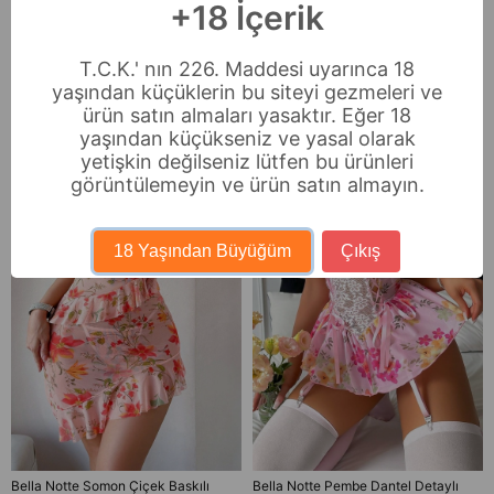
+18 İçerik
İade & Değişim
T.C.K.' nın 226. Maddesi uyarınca 18
yaşından küçüklerin bu siteyi gezmeleri ve
Benzer Ürünler
ürün satın almaları yasaktır. Eğer 18
yaşından küçükseniz ve yasal olarak
Ücretsiz Kargo
yetişkin değilseniz lütfen bu ürünleri
görüntülemeyin ve ürün satın almayın.
18 Yaşından Büyüğüm
Çıkış
Bella Notte Somon Çiçek Baskılı
Bella Notte Pembe Dantel Detaylı