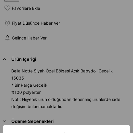
Favorilere Ekle
Fiyat Düşünce Haber Ver
Gelince Haber Ver
Ürün İçeriği
Bella Notte Siyah Özel Bölgesi Açık Babydoll Gecelik
15035
* Bir Parça Gecelik
%100 polyerter
Not : Hijyenik ürün olduğundan denenmiş ürünlerde iade
değişim bulunmamaktadır.
Ödeme Seçenekleri
Sıkça Sorulan Sorular