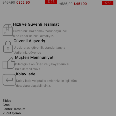
%23
₺457,90
₺352,90
%23
₺586,90
₺451,90
Hızlı ve Güvenli Teslimat
Güveninizi kazanmak zorundayız. Ve
bir o kadar da hızlı olmalıyız.
Güvenli Alışveriş
Uluslararası güvenlik standartlarıyla
Verileriniz güvende
Müşteri Memnuniyeti
Dilediğiniz an Öneri ve Şikayetlerinizi
Bize iletebilirsiniz
Kolay İade
Kolay iade ve iptal işlemleriniz İle ilgili tüm
detaylara ulaşabilirsiniz.
Elbise
Crop
Fantezi Kostüm
Vücut Çorabı