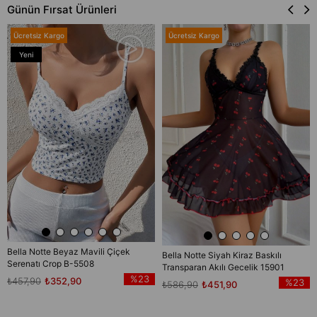
Günün Fırsat Ürünleri
Ücretsiz Kargo
Ücretsiz Kargo
Yeni
Ürün
Bella Notte Beyaz Mavili Çiçek
Bella Notte Siyah Kiraz Baskılı
Serenatı Crop B-5508
Transparan Akılı Gecelik 15901
%23
₺457,90
₺352,90
%23
₺586,90
₺451,90