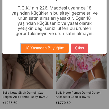
T.C.K.' nın 226. Maddesi uyarınca 18
Benzer Ürünler
yaşından küçüklerin bu siteyi gezmeleri ve
Ücretsiz Kargo
Ücretsiz Kargo
ürün satın almaları yasaktır. Eğer 18
yaşından küçükseniz ve yasal olarak
yetişkin değilseniz lütfen bu ürünleri
görüntülemeyin ve ürün satın almayın.
18 Yaşından Büyüğüm
Çıkış
Bella Notte Siyah Dantelli Özel
Bella Notte Pembe Dantel Detaylı
Bölgesi Açık Fantazi Body 15040
Aksesuarlı Gecelik 15779
₺1.235,60
₺1.779,60