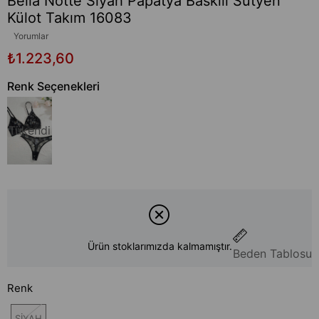
Bella Notte Siyah Papatya Baskılı Sütyen
Külot Takım 16083
Yorumlar
₺1.223,60
Renk Seçenekleri
Tükendi
Ürün stoklarımızda kalmamıştır.
Beden Tablosu
Renk
SİYAH