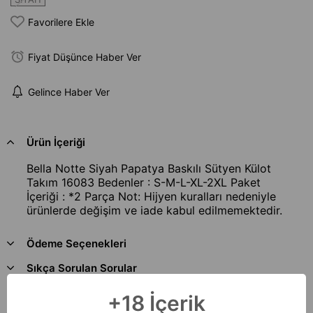
Favorilere Ekle
Fiyat Düşünce Haber Ver
Gelince Haber Ver
Ürün İçeriği
Bella Notte Siyah Papatya Baskılı Sütyen Külot
Takım 16083 Bedenler : S-M-L-XL-2XL Paket
İçeriği : *2 Parça Not: Hijyen kuralları nedeniyle
ürünlerde değişim ve iade kabul edilmemektedir.
Ödeme Seçenekleri
Sıkça Sorulan Sorular
İade & Değişim
+18 İçerik