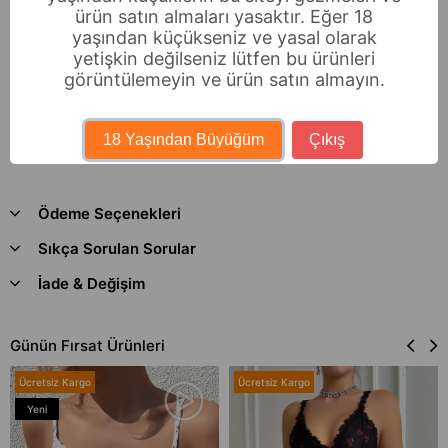
ürün satın almaları yasaktır. Eğer 18
En : 16 CM
yaşından küçükseniz ve yasal olarak
Yükseklik : 13 CM
yetişkin değilseniz lütfen bu ürünleri
Derinlik : 6 CM
görüntülemeyin ve ürün satın almayın.
Stüdyo çekimlerinde renklerdeki tonlamalar ışık
18 Yaşından Büyüğüm
Çıkış
farklılığından dolayı değişiklik gösterebilir.
Ödeme Seçenekleri
Sıkça Sorulan Sorular
İade & Değişim
Günün Fırsat Ürünleri
Ücretsiz Kargo
Ücretsiz Kargo
Yeni
Ürün