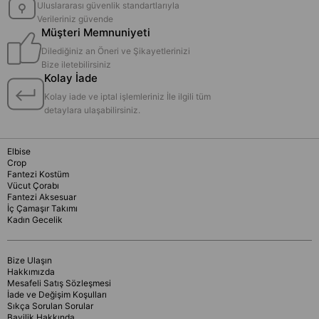
Uluslararası güvenlik standartlarıyla
Verileriniz güvende
Müşteri Memnuniyeti
Dilediğiniz an Öneri ve Şikayetlerinizi
Bize iletebilirsiniz
Kolay İade
Kolay iade ve iptal işlemleriniz İle ilgili tüm
detaylara ulaşabilirsiniz.
Elbise
Crop
Fantezi Kostüm
Vücut Çorabı
Fantezi Aksesuar
İç Çamaşır Takımı
Kadın Gecelik
Bize Ulaşın
Hakkımızda
Mesafeli Satış Sözleşmesi
İade ve Değişim Koşulları
Sıkça Sorulan Sorular
Bayilik Hakkında