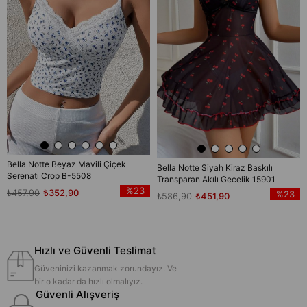
Bella Notte Beyaz Mavili Çiçek
Bella Notte Siyah Kiraz Baskılı
Serenatı Crop B-5508
Transparan Akılı Gecelik 15901
%23
₺457,90
₺352,90
%23
₺586,90
₺451,90
Hızlı ve Güvenli Teslimat
Güveninizi kazanmak zorundayız. Ve
bir o kadar da hızlı olmalıyız.
Güvenli Alışveriş