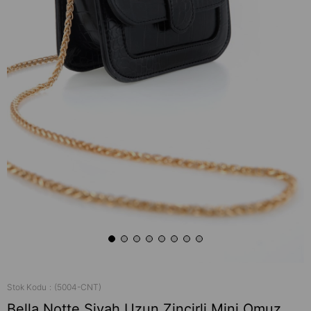
Stok Kodu
(5004-CNT)
Bella Notte Siyah Uzun Zincirli Mini Omuz