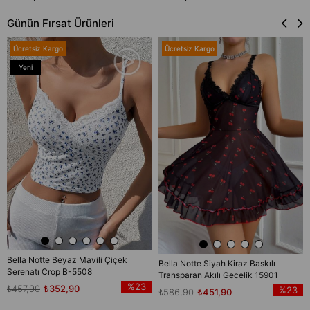
Günün Fırsat Ürünleri
Ücretsiz Kargo
Ücretsiz Kargo
Yeni
Ürün
Bella Notte Beyaz Mavili Çiçek
Bella Notte Siyah Kiraz Baskılı
Serenatı Crop B-5508
Transparan Akılı Gecelik 15901
%23
₺457,90
₺352,90
%23
₺586,90
₺451,90