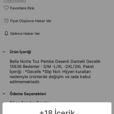
Favorilere Ekle
Fiyat Düşünce Haber Ver
Gelince Haber Ver
Ürün İçeriği
Bella Notte Toz Pembe Desenli Dantelli Gecelik
15636 Bedenler : S/M -L/XL -2XL/3XL Paket
İçeriği : *Gecelik *Slip Not: Hijyen kuralları
nedeniyle ürünlerde değişim ve iade kabul
edilmemektedir.
Ödeme Seçenekleri
Sıkça Sorulan Sorular
+18 İçerik
İade & Değişim