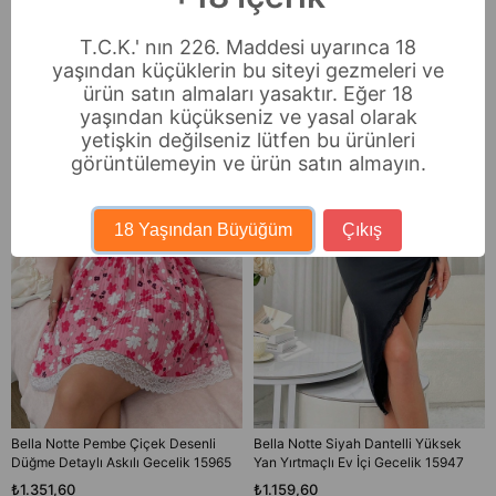
T.C.K.' nın 226. Maddesi uyarınca 18
Benzer Ürünler
yaşından küçüklerin bu siteyi gezmeleri ve
ürün satın almaları yasaktır. Eğer 18
yaşından küçükseniz ve yasal olarak
yetişkin değilseniz lütfen bu ürünleri
görüntülemeyin ve ürün satın almayın.
18 Yaşından Büyüğüm
Çıkış
Bella Notte Pembe Çiçek Desenli
Bella Notte Siyah Dantelli Yüksek
Düğme Detaylı Askılı Gecelik 15965
Yan Yırtmaçlı Ev İçi Gecelik 15947
₺1.351,60
₺1.159,60