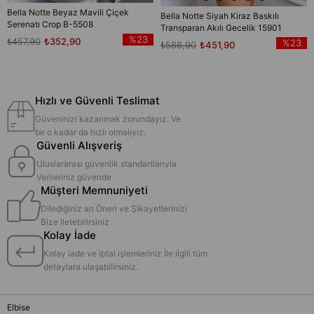
Bella Notte Beyaz Mavili Çiçek
Bella Notte Siyah Kiraz Baskılı
Serenatı Crop B-5508
Transparan Akılı Gecelik 15901
%23
₺457,90
₺352,90
%23
₺586,90
₺451,90
Hızlı ve Güvenli Teslimat
Güveninizi kazanmak zorundayız. Ve
bir o kadar da hızlı olmalıyız.
Güvenli Alışveriş
Uluslararası güvenlik standartlarıyla
Verileriniz güvende
Müşteri Memnuniyeti
Dilediğiniz an Öneri ve Şikayetlerinizi
Bize iletebilirsiniz
Kolay İade
Kolay iade ve iptal işlemleriniz İle ilgili tüm
detaylara ulaşabilirsiniz.
Elbise