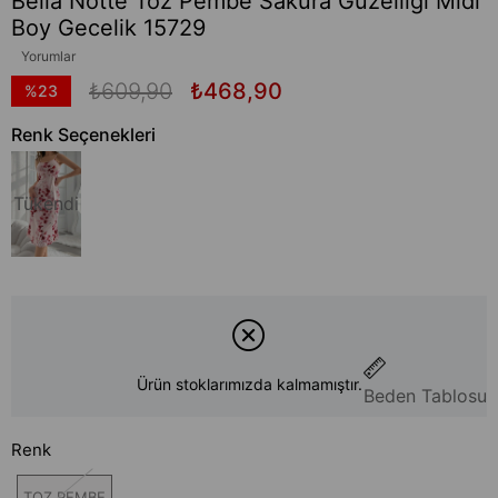
Bella Notte Toz Pembe Sakura Güzelliği Midi
Boy Gecelik 15729
Yorumlar
₺609,90
₺468,90
%
23
İndirim
Renk Seçenekleri
Tükendi
Ürün stoklarımızda kalmamıştır.
Beden Tablosu
Renk
TOZ PEMBE