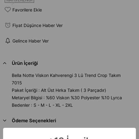
Favorilere Ekle
Fiyat Düşünce Haber Ver
Gelince Haber Ver
Ürün İçeriği
Bella Notte Viskon Kahverengi 3 Lü Trend Crop Takım
7015
Paket İçeriği : Alt Üst Hırka Takım ( 3 Parçadır)
Metaryel Bilgisi : %60 Viskon %30 Polyester %10 Lyrca
Bedenler : S - M - L - XL - 2XL
Ödeme Seçenekleri
Sıkça Sorulan Sorular