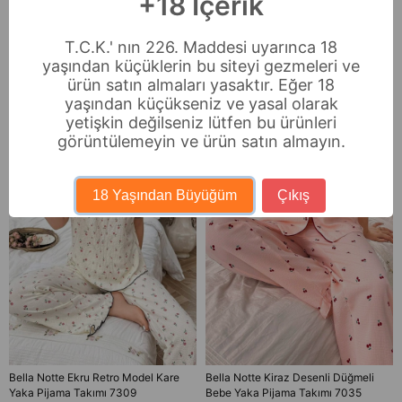
+18 İçerik
İade & Değişim
T.C.K.' nın 226. Maddesi uyarınca 18
Benzer Ürünler
yaşından küçüklerin bu siteyi gezmeleri ve
ürün satın almaları yasaktır. Eğer 18
Ücretsiz Kargo
yaşından küçükseniz ve yasal olarak
yetişkin değilseniz lütfen bu ürünleri
görüntülemeyin ve ürün satın almayın.
18 Yaşından Büyüğüm
Çıkış
Bella Notte Ekru Retro Model Kare
Bella Notte Kiraz Desenli Düğmeli
Yaka Pijama Takımı 7309
Bebe Yaka Pijama Takımı 7035