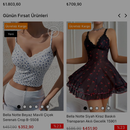
₺1.803,60
₺709,90
Günün Fırsat Ürünleri
Ücretsiz Kargo
Ücretsiz Kargo
Yeni
Ürün
Bella Notte Beyaz Mavili Çiçek
Bella Notte Siyah Kiraz Baskılı
Serenatı Crop B-5508
Transparan Akılı Gecelik 15901
%23
₺457,90
₺352,90
%23
₺586,90
₺451,90