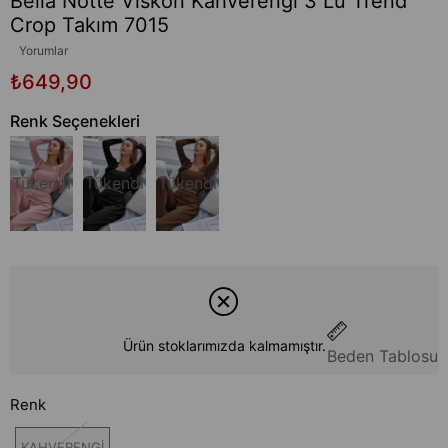
Bella Notte Viskon Kahverengi 3 Lü Trend
Crop Takım 7015
Yorumlar
₺649,90
Renk Seçenekleri
Tükendi
Tükendi
Tükendi
Ürün stoklarımızda kalmamıştır.
Beden Tablosu
Renk
KAHVERENGİ