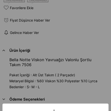
Favorilere Ekle
Fiyat Düşünce Haber Ver
Gelince Haber Ver
Ürün İçeriği
Bella Notte Viskon Yavruağzı Valonlu Şortlu
Takım 7506
Paket İçeriği : Alt Üst Takım ( 2 Parçadır)
Metaryel Bilgisi : %60 Viskon %30 Polyester %10 Lyrca
Bedenler : S- M - L
Ödeme Seçenekleri
Sıkça Sorulan Sorular