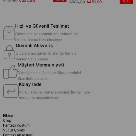
₺457,90
₺352,90
%23
₺586,90
₺451,90
Hızlı ve Güvenli Teslimat
Güveninizi kazanmak zorundayız. Ve
bir o kadar da hızlı olmalıyız.
Güvenli Alışveriş
Uluslararası güvenlik standartlarıyla
Verileriniz güvende
Müşteri Memnuniyeti
Dilediğiniz an Öneri ve Şikayetlerinizi
Bize iletebilirsiniz
Kolay İade
Kolay iade ve iptal işlemleriniz İle ilgili tüm
detaylara ulaşabilirsiniz.
Elbise
Crop
Fantezi Kostüm
Vücut Çorabı
Fantezi Aksesuar