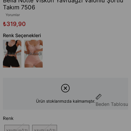
Bella Notte Viskon Yavruağzı Valonlu Şortlu
Takım 7506
Yorumlar
₺319,90
Renk Seçenekleri
Tükendi
Tükendi
Ürün stoklarımızda kalmamıştır.
Beden Tablosu
Renk
YAVRUAĞZI
YAVRUAĞZI