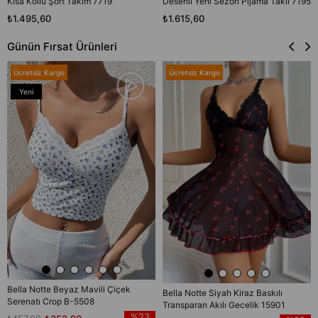
Kısa Kollu Şort Takım 7719
Desenli Yeni Sezon Pijama Takıı 7195
₺1.495,60
₺1.615,60
Günün Fırsat Ürünleri
Ücretsiz Kargo
Ücretsiz Kargo
Yeni
Ürün
Bella Notte Beyaz Mavili Çiçek
Bella Notte Siyah Kiraz Baskılı
Serenatı Crop B-5508
Transparan Akılı Gecelik 15901
%23