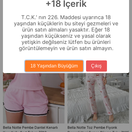
+18 İçerik
İade & Değişim
T.C.K.' nın 226. Maddesi uyarınca 18
yaşından küçüklerin bu siteyi gezmeleri ve
Benzer Ürünler
ürün satın almaları yasaktır. Eğer 18
yaşından küçükseniz ve yasal olarak
yetişkin değilseniz lütfen bu ürünleri
görüntülemeyin ve ürün satın almayın.
18 Yaşından Büyüğüm
Çıkış
Bella Notte Pembe Dantel Kenarlı
Bella Notte Toz Pembe Fiyonk