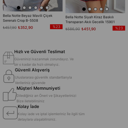
Bella Notte Beyaz Mavili Çiçek
Bella Notte Siyah Kiraz Baskılı
Serenatı Crop B-5508
Transparan Akılı Gecelik 15901
%23
₺457,90
₺352,90
%23
₺586,90
₺451,90
Hızlı ve Güvenli Teslimat
Güveninizi kazanmak zorundayız. Ve
bir o kadar da hızlı olmalıyız.
Güvenli Alışveriş
Uluslararası güvenlik standartlarıyla
Verileriniz güvende
Müşteri Memnuniyeti
Dilediğiniz an Öneri ve Şikayetlerinizi
Bize iletebilirsiniz
Kolay İade
Kolay iade ve iptal işlemleriniz İle ilgili tüm
detaylara ulaşabilirsiniz.