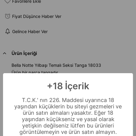
Favorilere Ekle
Fiyat Düşünce Haber Ver
Gelince Haber Ver
Ürün İçeriği
Bella Notte Yılbaşı Temalı Seksi Tanga 18033
Ürün bir parça tangadır.
Hijyenik nedenlerden dolayı denenmiş ürün iade ve
+18 İçerik
değişim yapılamamaktadır.
Bedenler : S/M - L/XL -2XL/3XL
T.C.K.' nın 226. Maddesi uyarınca 18
yaşından küçüklerin bu siteyi gezmeleri ve
Ödeme Seçenekleri
ürün satın almaları yasaktır. Eğer 18
yaşından küçükseniz ve yasal olarak
Sıkça Sorulan Sorular
yetişkin değilseniz lütfen bu ürünleri
İade & Değişim
görüntülemeyin ve ürün satın almayın.