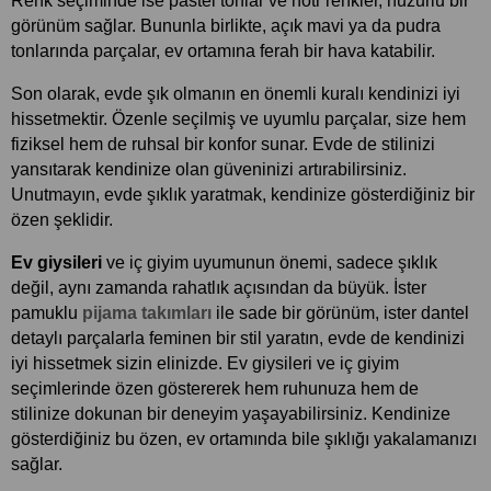
Renk seçiminde ise pastel tonlar ve nötr renkler, huzurlu bir 
görünüm sağlar. Bununla birlikte, açık mavi ya da pudra 
tonlarında parçalar, ev ortamına ferah bir hava katabilir.
Son olarak, evde şık olmanın en önemli kuralı kendinizi iyi 
hissetmektir. Özenle seçilmiş ve uyumlu parçalar, size hem 
fiziksel hem de ruhsal bir konfor sunar. Evde de stilinizi 
yansıtarak kendinize olan güveninizi artırabilirsiniz. 
Unutmayın, evde şıklık yaratmak, kendinize gösterdiğiniz bir 
özen şeklidir.
Ev giysileri
 ve iç giyim uyumunun önemi, sadece şıklık 
değil, aynı zamanda rahatlık açısından da büyük. İster 
pamuklu 
pijama takımları
 ile sade bir görünüm, ister dantel 
detaylı parçalarla feminen bir stil yaratın, evde de kendinizi 
iyi hissetmek sizin elinizde. Ev giysileri ve iç giyim 
seçimlerinde özen göstererek hem ruhunuza hem de 
stilinize dokunan bir deneyim yaşayabilirsiniz. Kendinize 
gösterdiğiniz bu özen, ev ortamında bile şıklığı yakalamanızı 
sağlar.