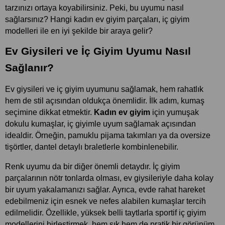
tarzınızı ortaya koyabilirsiniz. Peki, bu uyumu nasıl 
sağlarsınız? Hangi kadın ev giyim parçaları, iç giyim 
modelleri ile en iyi şekilde bir araya gelir? 
Ev Giysileri ve İç Giyim Uyumu Nasıl 
Sağlanır? 
Ev giysileri ve iç giyim uyumunu sağlamak, hem rahatlık 
hem de stil açısından oldukça önemlidir. İlk adım, kumaş 
seçimine dikkat etmektir. 
Kadın ev giyim
 için yumuşak 
dokulu kumaşlar, iç giyimle uyum sağlamak açısından 
idealdir. Örneğin, pamuklu pijama takımları ya da oversize 
tişörtler, dantel detaylı braletlerle kombinlenebilir.
Renk uyumu da bir diğer önemli detaydır. İç giyim 
parçalarının nötr tonlarda olması, ev giysileriyle daha kolay 
bir uyum yakalamanızı sağlar. Ayrıca, evde rahat hareket 
edebilmeniz için esnek ve nefes alabilen kumaşlar tercih 
edilmelidir. Özellikle, yüksek belli taytlarla sportif iç giyim 
modellerini birleştirmek, hem şık hem de pratik bir görünüm 