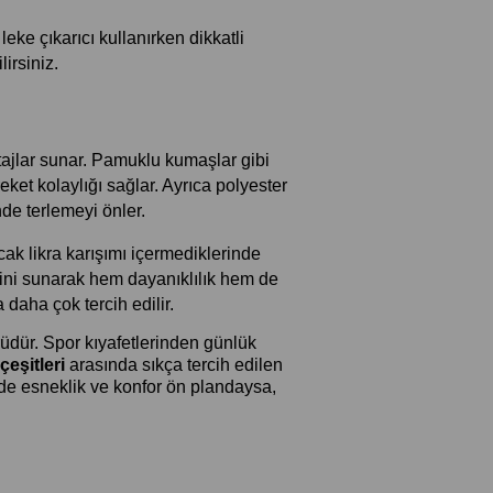
ke çıkarıcı kullanırken dikkatli 
irsiniz.
ntajlar sunar. Pamuklu kumaşlar gibi 
ket kolaylığı sağlar. Ayrıca polyester 
de terlemeyi önler.
ak likra karışımı içermediklerinde 
rini sunarak hem dayanıklılık hem de 
 daha çok tercih edilir.
rüdür. Spor kıyafetlerinden günlük 
eşitleri
 arasında sıkça tercih edilen 
e esneklik ve konfor ön plandaysa, 