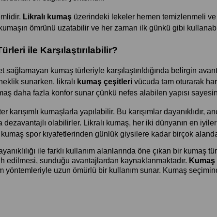
lidir. 
Likralı kumaş
 üzerindeki lekeler hemen temizlenmeli ve le
ı kumaşın ömrünü uzatabilir ve her zaman ilk günkü gibi kullanabil
eri ile Karşılaştırılabilir?
yet sağlamayan kumaş türleriyle karşılaştırıldığında belirgin ava
klik sunarken, likralı 
kumaş çeşitleri 
vücuda tam oturarak hare
umaş daha fazla konfor sunar çünkü nefes alabilen yapısı sayesin
 karışımlı kumaşlarla yapılabilir. Bu karışımlar dayanıklıdır, anc
zavantajlı olabilirler. Likralı kumaş, her iki dünyanın en iyile
ra kumaş spor kıyafetlerinden günlük giysilere kadar birçok alanda
ayanıklılığı ile farklı kullanım alanlarında öne çıkan bir kumaş tü
cih edilmesi, sunduğu avantajlardan kaynaklanmaktadır. 
Kumaş ç
m yöntemleriyle uzun ömürlü bir kullanım sunar. Kumaş seçimind