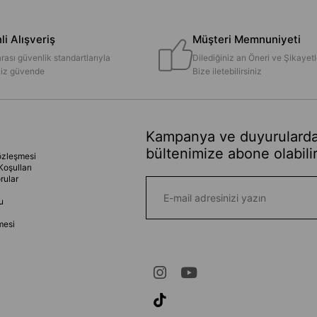
i Alışveriş
Müşteri Memnuniyeti
rası güvenlik standartlarıyla
Dilediğiniz an Öneri ve Şikayetl
iniz güvende
Bize iletebilirsiniz
Kampanya ve duyurularda
bültenimize abone olabilir
özleşmesi
Koşulları
rular
u
mesi