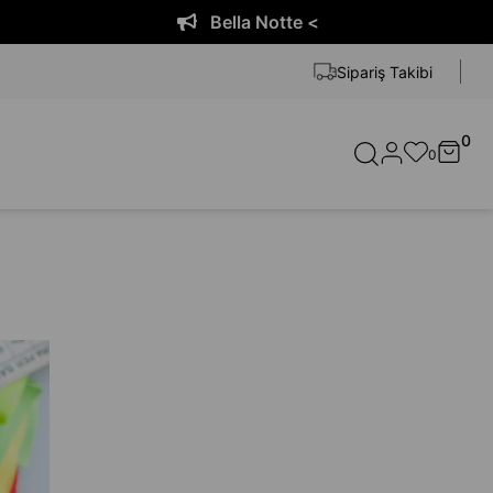
Bella Notte <
Sipariş Takibi
0
0