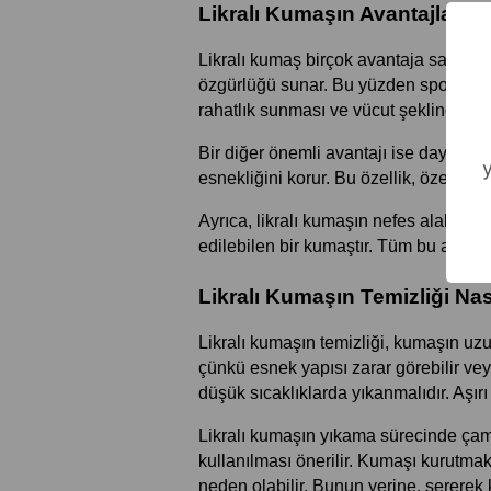
Likralı Kumaşın Avantajları N
Likralı kumaş birçok avantaja sahiptir.
özgürlüğü sunar. Bu yüzden spor yapar
rahatlık sunması ve vücut şekline uy
Bir diğer önemli avantajı ise dayanıklılı
esnekliğini korur. Bu özellik, özellikle
Ayrıca, likralı kumaşın nefes alabilen
edilebilen bir kumaştır. Tüm bu avantaj
Likralı Kumaşın Temizliği Nas
Likralı kumaşın temizliği, kumaşın uzu
çünkü esnek yapısı zarar görebilir veya
düşük sıcaklıklarda yıkanmalıdır. Aşır
Likralı kumaşın yıkama sürecinde çama
kullanılması önerilir. Kumaşı kurutmak
neden olabilir. Bunun yerine, sererek 