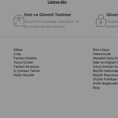
Listeye dön
Hızlı ve Güvenli Teslimat
Güvenl
Güveninizi kazanmak zorundayız. Ve
Uluslara
bir o kadar da hızlı olmalıyız.
Veriler
Elbise
Bize Ulaşın
Crop
Hakkımızda
Fantezi Kostüm
Mesafeli Satış S
Vücut Çorabı
İade ve Değişim 
Fantezi Aksesuar
Sıkça Sorulan So
İç Çamaşır Takımı
Bayilik Hakkında
Kadın Gecelik
Bayilik Başvurus
Gizlilik Politikası
KVKK Bilgilendir
Blog