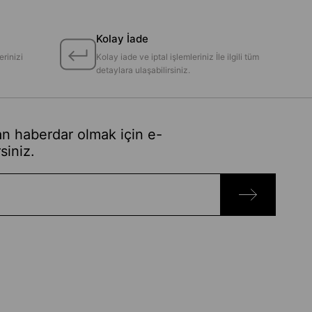
Kolay İade
erinizi
Kolay iade ve iptal işlemleriniz İle ilgili tüm
detaylara ulaşabilirsiniz.
n haberdar olmak için e-
siniz.