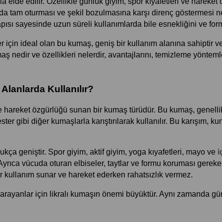
yla elde edilir. Özellikle günlük giyim, spor kıyafetleri ve hareke
uda tam oturması ve şekil bozulmasına karşı direnç göstermesi ne
pısı sayesinde uzun süreli kullanımlarda bile esnekliğini ve for
 için ideal olan bu kumaş, geniş bir kullanım alanına sahiptir ve f
aş nedir ve özellikleri nelerdir, avantajlarını, temizleme yönteml
Alanlarda Kullanılır?
n ve hareket özgürlüğü sunan bir kumaş türüdür. Bu kumaş, genelli
yester gibi diğer kumaşlarla karıştırılarak kullanılır. Bu karışım, 
ukça geniştir. Spor giyim, aktif giyim, yoga kıyafetleri, mayo ve 
i
ir kullanım sunar ve hareket ederken rahatsızlık vermez.
ayanlar için likralı kumaşın önemi büyüktür. Aynı zamanda gündel