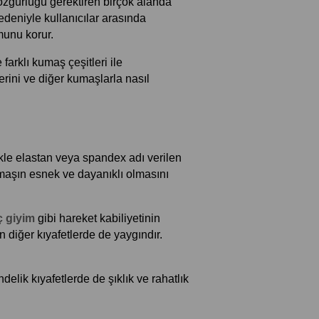
t özgürlüğü gerektiren birçok alanda 
deniyle kullanıcılar arasında 
munu korur. 
arklı kumaş çeşitleri ile 
erini ve diğer kumaşlarla nasıl 
kle elastan veya spandex adı verilen 
kumaşın esnek ve dayanıklı olmasını 
ç giyim
 gibi hareket kabiliyetinin 
önemli olduğu giysilerde tercih edilir. Ayrıca vücuda oturan elbiseler, taytlar ve formu koruması gereken diğer kıyafetlerde de yaygındır. 
ik kıyafetlerde de şıklık ve rahatlık 