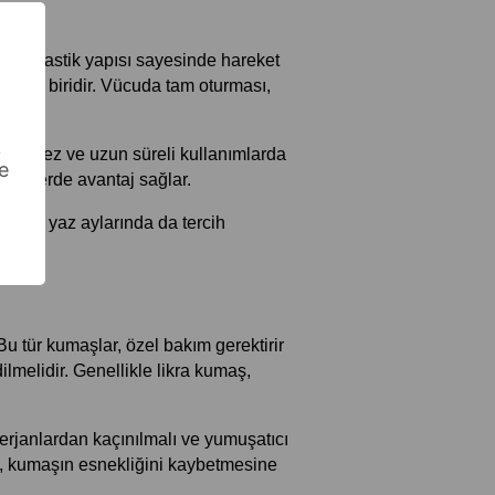
maş, elastik yapısı sayesinde hareket 
rdan biridir. Vücuda tam oturması, 
k
ybetmez ve uzun süreli kullanımlarda 
e
ıyafetlerde avantaj sağlar.
denle yaz aylarında da tercih 
ğlar.
 tür kumaşlar, özel bakım gerektirir 
lmelidir. Genellikle likra kumaş, 
erjanlardan kaçınılmalı ve yumuşatıcı 
mi, kumaşın esnekliğini kaybetmesine 