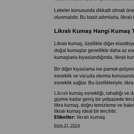
Lekeler konusunda dikkatli olmak önem
olunmalıdır. Bu basit adımlarla, likral
Likralı Kumaş Hangi Kumaş Türl
Likralı kumaş, özellikle diğer elastiki
doğal kumaşlar genellikle daha az esne
kumaşlarla kıyaslandığında, likralı k
Bir diğer kıyaslama ise pamuk-polyester
esneklik ve vücuda oturma konusunda de
esneklik sağlar. Bu özellikleriyle, lik
Likralı
 kumaş esnekliği, rahatlığı ve d
giyime kadar geniş bir yelpazede ter
likra kumaş, doğru temizleme ve bakı
likralı kumaş ideal bir tercihtir.
Etiketler:
likralı kumaş
Ekim 21, 2024