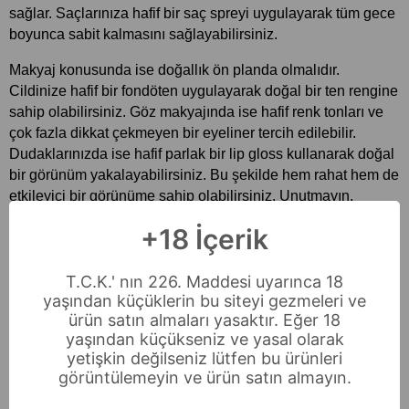
sağlar. Saçlarınıza hafif bir saç spreyi uygulayarak tüm gece 
boyunca sabit kalmasını sağlayabilirsiniz.
Makyaj konusunda ise doğallık ön planda olmalıdır. 
Cildinize hafif bir fondöten uygulayarak doğal bir ten rengine 
sahip olabilirsiniz. Göz makyajında ise hafif renk tonları ve 
çok fazla dikkat çekmeyen bir eyeliner tercih edilebilir. 
Dudaklarınızda ise hafif parlak bir lip gloss kullanarak doğal 
bir görünüm yakalayabilirsiniz. Bu şekilde hem rahat hem de 
etkileyici bir görünüme sahip olabilirsiniz. Unutmayın, 
makyajınızın gece boyunca taze kalmasını sağlamak için 
+18 İçerik
sabitleyici bir sprey kullanmak oldukça önemlidir.
Pijama Partisinde Aksesuar Seçimi Nasıl 
T.C.K.' nın 226. Maddesi uyarınca 18
yaşından küçüklerin bu siteyi gezmeleri ve
Olmalı?
ürün satın almaları yasaktır. Eğer 18
yaşından küçükseniz ve yasal olarak
Bir 
pijama partisi 
kombini yaparken aksesuar seçimi, 
yetişkin değilseniz lütfen bu ürünleri
kombininizin tamamlayıcı unsurlarından biridir. Ancak, 
görüntülemeyin ve ürün satın almayın.
aşırıya kaçmadan sade ve şık aksesuarlar tercih etmek 