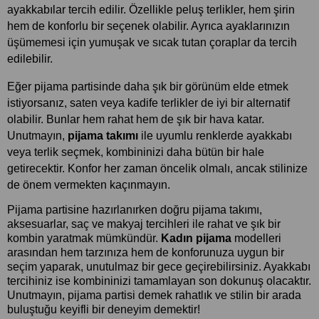
ayakkabılar tercih edilir. Özellikle peluş terlikler, hem şirin 
hem de konforlu bir seçenek olabilir. Ayrıca ayaklarınızın 
üşümemesi için yumuşak ve sıcak tutan çoraplar da tercih 
edilebilir.
Eğer pijama partisinde daha şık bir görünüm elde etmek 
istiyorsanız, saten veya kadife terlikler de iyi bir alternatif 
olabilir. Bunlar hem rahat hem de şık bir hava katar. 
Unutmayın, 
pijama takımı 
ile uyumlu renklerde ayakkabı 
veya terlik seçmek, kombininizi daha bütün bir hale 
getirecektir. Konfor her zaman öncelik olmalı, ancak stilinize 
de önem vermekten kaçınmayın.
Pijama partisine hazırlanırken doğru pijama takımı, 
aksesuarlar, saç ve makyaj tercihleri ile rahat ve şık bir 
kombin yaratmak mümkündür. 
Kadın pijama
 modelleri 
arasından hem tarzınıza hem de konforunuza uygun bir 
seçim yaparak, unutulmaz bir gece geçirebilirsiniz. Ayakkabı 
tercihiniz ise kombininizi tamamlayan son dokunuş olacaktır. 
Unutmayın, pijama partisi demek rahatlık ve stilin bir arada 
buluştuğu keyifli bir deneyim demektir!