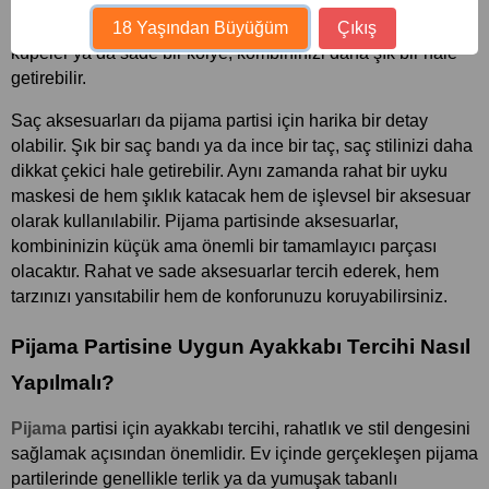
önemlidir. Büyük kolyeler veya ağır bilezikler yerine, zarif ve 
18 Yaşından Büyüğüm
Çıkış
hafif aksesuarlar kullanabilirsiniz. İnce bilezikler, minimal 
küpeler ya da sade bir kolye, kombininizi daha şık bir hale 
getirebilir.
Saç aksesuarları da pijama partisi için harika bir detay 
olabilir. Şık bir saç bandı ya da ince bir taç, saç stilinizi daha 
dikkat çekici hale getirebilir. Aynı zamanda rahat bir uyku 
maskesi de hem şıklık katacak hem de işlevsel bir aksesuar 
olarak kullanılabilir. Pijama partisinde aksesuarlar, 
kombininizin küçük ama önemli bir tamamlayıcı parçası 
olacaktır. Rahat ve sade aksesuarlar tercih ederek, hem 
tarzınızı yansıtabilir hem de konforunuzu koruyabilirsiniz.
Pijama Partisine Uygun Ayakkabı Tercihi Nasıl 
Yapılmalı?
Pijama
 partisi için ayakkabı tercihi, rahatlık ve stil dengesini 
sağlamak açısından önemlidir. Ev içinde gerçekleşen pijama 
partilerinde genellikle terlik ya da yumuşak tabanlı 