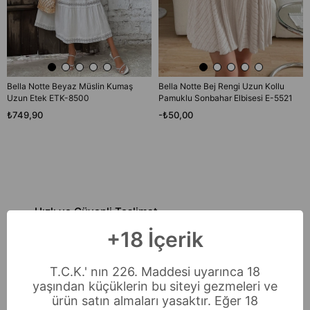
Bella Notte Beyaz Müslin Kumaş
Bella Notte Bej Rengi Uzun Kollu
Uzun Etek ETK-8500
Pamuklu Sonbahar Elbisesi E-5521
₺749,90
-₺50,00
Hızlı ve Güvenli Teslimat
Güveninizi kazanmak zorundayız. Ve
+18 İçerik
bir o kadar da hızlı olmalıyız.
Güvenli Alışveriş
T.C.K.' nın 226. Maddesi uyarınca 18
Uluslararası güvenlik standartlarıyla
yaşından küçüklerin bu siteyi gezmeleri ve
Verileriniz güvende
Müşteri Memnuniyeti
ürün satın almaları yasaktır. Eğer 18