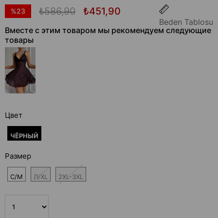
₺586,90
₺451,90
%
23
Beden Tablosu
Скидка
Вместе с этим товаром мы рекомендуем следующие
товары
Цвет
ЧЁРНЫЙ
Размер
С/М
Л/XL
2XL-3XL