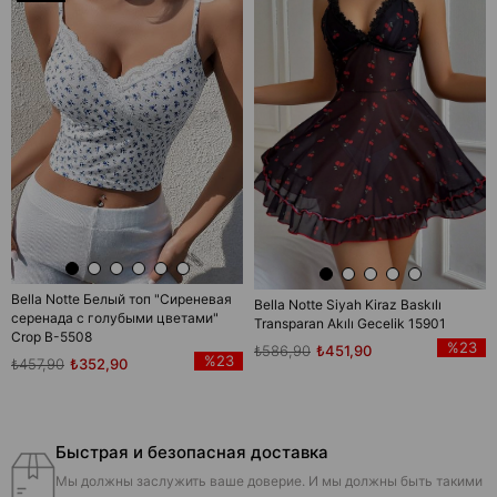
товар
Bella Notte Белый топ "Сиреневая
Bella Notte Siyah Kiraz Baskılı
серенада с голубыми цветами"
Transparan Akılı Gecelik 15901
Crop B-5508
%23
₺586,90
₺451,90
%23
₺457,90
₺352,90
Быстрая и безопасная доставка
Мы должны заслужить ваше доверие. И мы должны быть такими