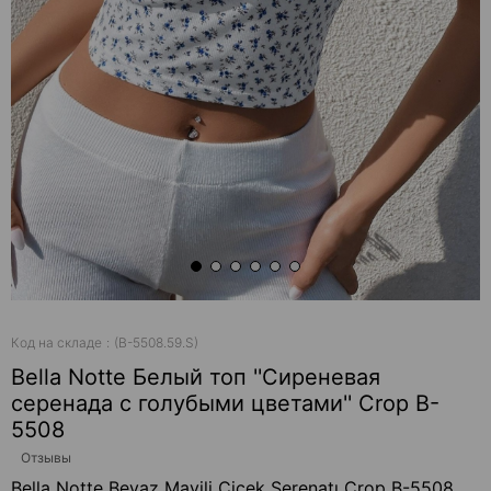
Код на складе
(B-5508.59.S)
Bella Notte Белый топ ''Сиреневая
серенада с голубыми цветами'' Crop B-
5508
Отзывы
Bella Notte Beyaz Mavili Çiçek Serenatı Crop B-5508