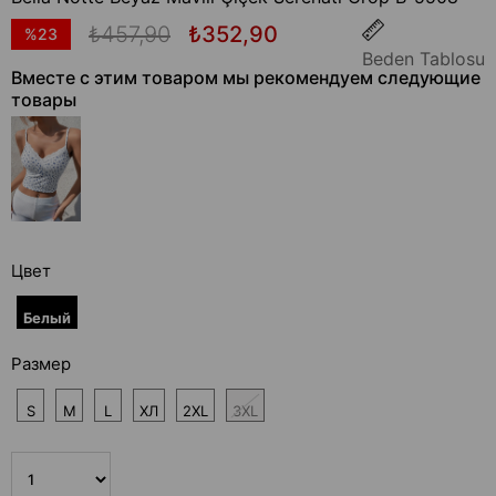
₺457,90
₺352,90
%
23
Beden Tablosu
Скидка
Вместе с этим товаром мы рекомендуем следующие
товары
Цвет
Белый
Размер
S
M
L
ХЛ
2XL
3XL