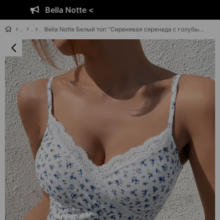
Bella Notte <
Bella Notte Белый топ ''Сиреневая серенада с голубыми цветами'' Crop B-5508