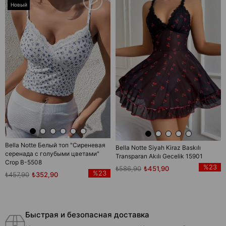
Новый
товар
Bella Notte Белый топ "Сиреневая
Bella Notte Siyah Kiraz Baskılı
серенада с голубыми цветами"
Transparan Akılı Gecelik 15901
Crop B-5508
%23
₺586,90
₺451,90
%23
₺457,90
₺352,90
Быстрая и безопасная доставка