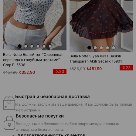
Bella Notte Белый топ "Сиреневая
Bella Notte Siyah Kiraz Baskılı
серенада с голубыми цветами"
Transparan Akılı Gecelik 15901
Crop B-5508
%23
₺586,90
₺451,90
%23
₺457,90
₺352,90
Быстрая и безопасная доставка
Мы должны заслужить ваше доверие. И мы должны быть такими
же быстрыми.
Безопасные покупки
Ваши данные в безопасности благодаря международным
стандартам безопасности.
Удовлетворенность клиентов