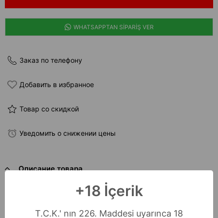
WHATSAPPTAN SİPARİŞ VER
Заказ по телефону
Добавить в избранное
Товар со скидкой
Уведомить о снижении цены
Описание товара
Bella Notte Pembe Çiçek Desenli Bisiklet Yaka
+18 İçerik
Pijama Takımı 7131
Bedenler: S-M-L-XL
T.C.K.' nın 226. Maddesi uyarınca 18
Materyal : %100 Pamuk