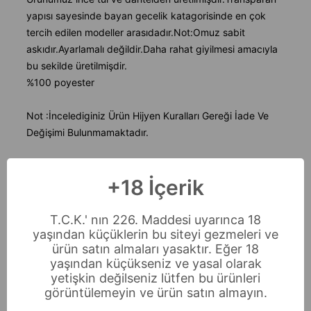
yapısı sayesinde bayan gecelik katagorisinde en çok
tercih edilen modeller arasıdadır.Not:Omuz sabit
askıdır.Ayarlamalı değildir.Daha rahat giyilmesi amacıyla
bu sekilde üretilmişdir.
%100 poyester
Not :İncelediginiz Ürün Hijyen Kuralları Gereği İade Ve
Değişimi Bulunmamaktadır.
+18 İçerik
T.C.K.' nın 226. Maddesi uyarınca 18
yaşından küçüklerin bu siteyi gezmeleri ve
ürün satın almaları yasaktır. Eğer 18
yaşından küçükseniz ve yasal olarak
yetişkin değilseniz lütfen bu ürünleri
görüntülemeyin ve ürün satın almayın.