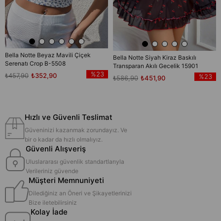
Bella Notte Beyaz Mavili Çiçek
Bella Notte Siyah Kiraz Baskılı
Serenatı Crop B-5508
Transparan Akılı Gecelik 15901
%23
₺457,90
₺352,90
%23
₺586,90
₺451,90
Hızlı ve Güvenli Teslimat
Güveninizi kazanmak zorundayız. Ve
bir o kadar da hızlı olmalıyız.
Güvenli Alışveriş
Uluslararası güvenlik standartlarıyla
Verileriniz güvende
Müşteri Memnuniyeti
Dilediğiniz an Öneri ve Şikayetlerinizi
Bize iletebilirsiniz
Kolay İade