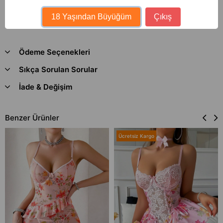
18 Yaşından Büyüğüm
Çıkış
Ödeme Seçenekleri
Sıkça Sorulan Sorular
İade & Değişim
Benzer Ürünler
Ücretsiz Kargo