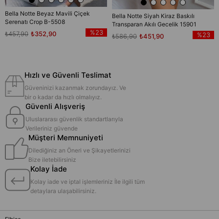
Bella Notte Beyaz Mavili Çiçek
Bella Notte Siyah Kiraz Baskılı
Serenatı Crop B-5508
Transparan Akılı Gecelik 15901
%23
₺457,90
₺352,90
%23
₺586,90
₺451,90
Hızlı ve Güvenli Teslimat
Güveninizi kazanmak zorundayız. Ve
bir o kadar da hızlı olmalıyız.
Güvenli Alışveriş
Uluslararası güvenlik standartlarıyla
Verileriniz güvende
Müşteri Memnuniyeti
Dilediğiniz an Öneri ve Şikayetlerinizi
Bize iletebilirsiniz
Kolay İade
Kolay iade ve iptal işlemleriniz İle ilgili tüm
detaylara ulaşabilirsiniz.