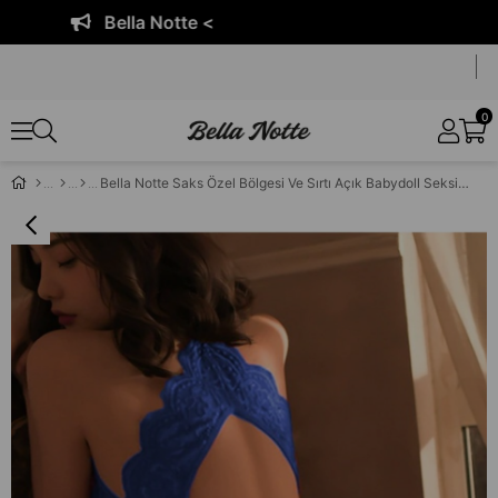
Bella Notte <
0
Bella Notte Saks Özel Bölgesi Ve Sırtı Açık Babydoll Seksi Gecelik 15026