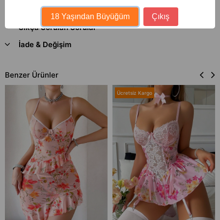
Ödeme Seçenekleri
18 Yaşından Büyüğüm
Çıkış
Sıkça Sorulan Sorular
İade & Değişim
Benzer Ürünler
Ücretsiz Kargo