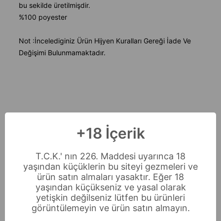
bu sekilde üretilmişdir.
%100 poyester
Not :İncelediginiz Ürün Hijyen Kuralları Gereği İade Ve
Değişimi Bulunmamaktadır.
+18 İçerik
T.C.K.' nın 226. Maddesi uyarınca 18
yaşından küçüklerin bu siteyi gezmeleri ve
ürün satın almaları yasaktır. Eğer 18
yaşından küçükseniz ve yasal olarak
yetişkin değilseniz lütfen bu ürünleri
görüntülemeyin ve ürün satın almayın.