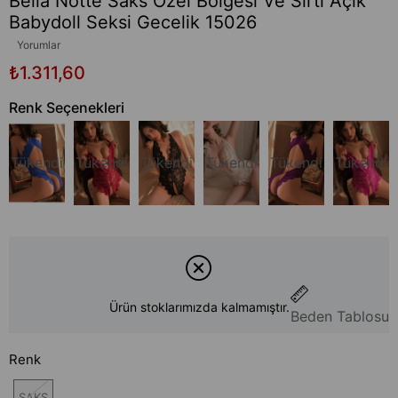
Bella Notte Saks Özel Bölgesi Ve Sırtı Açık
Babydoll Seksi Gecelik 15026
Yorumlar
₺1.311,60
Renk Seçenekleri
Tükendi
Tükendi
Tükendi
Tükendi
Tükendi
Tükendi
Ürün stoklarımızda kalmamıştır.
Beden Tablosu
Renk
SAKS