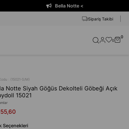
Bella Notte <
Sipariş Takibi
0
0
Kodu
(15021-S/M)
la Notte Siyah Göğüs Dekolteli Göbeği Açık
ydoll 15021
umlar
155,60
k Seçenekleri