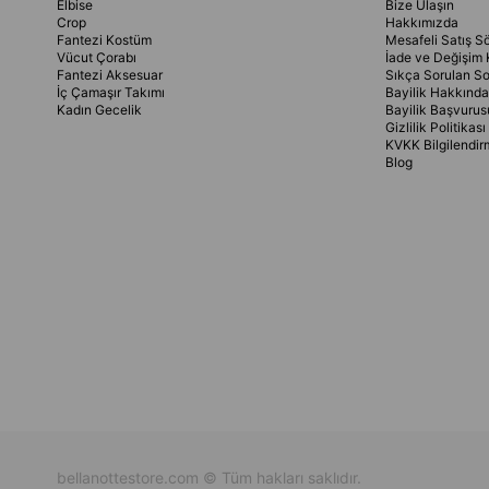
Elbise
Bize Ulaşın
Crop
Hakkımızda
Fantezi Kostüm
Mesafeli Satış S
Vücut Çorabı
İade ve Değişim 
Fantezi Aksesuar
Sıkça Sorulan So
İç Çamaşır Takımı
Bayilik Hakkında
Kadın Gecelik
Bayilik Başvurus
Gizlilik Politikası
KVKK Bilgilendir
Blog
bellanottestore.com © Tüm hakları saklıdır.