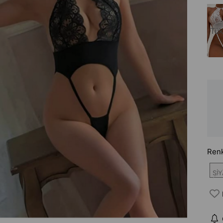
Tük
Ren
Sİ