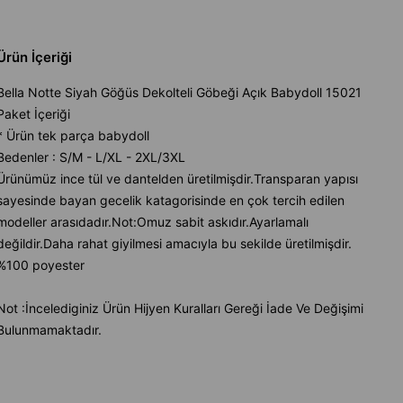
Ürün İçeriği
Bella Notte Siyah Göğüs Dekolteli Göbeği Açık Babydoll 15021
Paket İçeriği
* Ürün tek parça babydoll
Bedenler : S/M - L/XL - 2XL/3XL
Ürünümüz ince tül ve dantelden üretilmişdir.Transparan yapısı
sayesinde bayan gecelik katagorisinde en çok tercih edilen
modeller arasıdadır.Not:Omuz sabit askıdır.Ayarlamalı
değildir.Daha rahat giyilmesi amacıyla bu sekilde üretilmişdir.
%100 poyester
Not :İncelediginiz Ürün Hijyen Kuralları Gereği İade Ve Değişimi
Bulunmamaktadır.