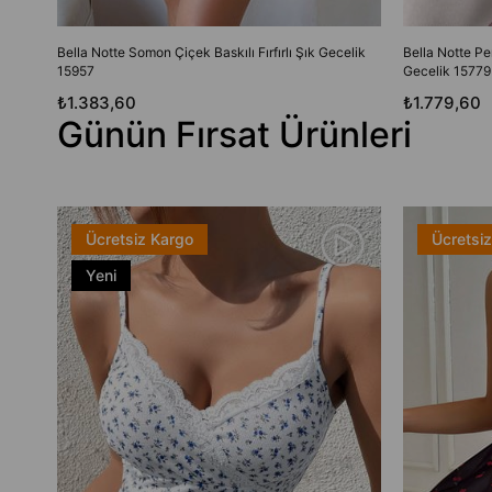
Bella Notte Somon Çiçek Baskılı Fırfırlı Şık Gecelik
Bella Notte Pe
15957
Gecelik 15779
₺1.383,60
₺1.779,60
Günün Fırsat Ürünleri
Ücretsiz Kargo
Ücretsi
Yeni
Ürün