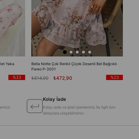
let Yaka
Bella Notte Çok Renkli Çiçek Desenli Bel Bağcıklı
Pareo P-3001
%23
%23
₺614,90
₺472,90
Kolay İade
erinizi
Kolay iade ve iptal işlemleriniz İle ilgili tüm
detaylara ulaşabilirsiniz.