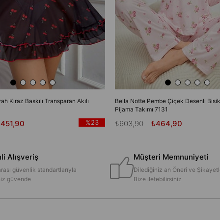
yah Kiraz Baskılı Transparan Akılı
Bella Notte Pembe Çiçek Desenli Bisik
Pijama Takımı 7131
%23
₺451,90
₺603,90
₺464,90
i Alışveriş
Müşteri Memnuniyeti
rası güvenlik standartlarıyla
Dilediğiniz an Öneri ve Şikayetl
iniz güvende
Bize iletebilirsiniz