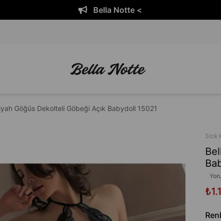
Bella Notte <
Siyah Göğüs Dekolteli Göbeği Açık Babydoll 15021
Stok 
Bel
Bab
Yor
₺1.
Ren