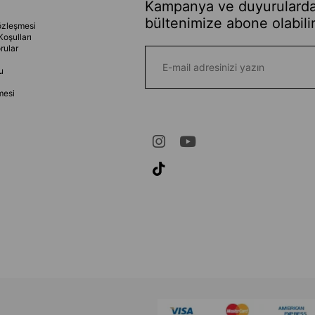
Kampanya ve duyurularda
bültenimize abone olabilir
özleşmesi
Koşulları
rular
u
mesi