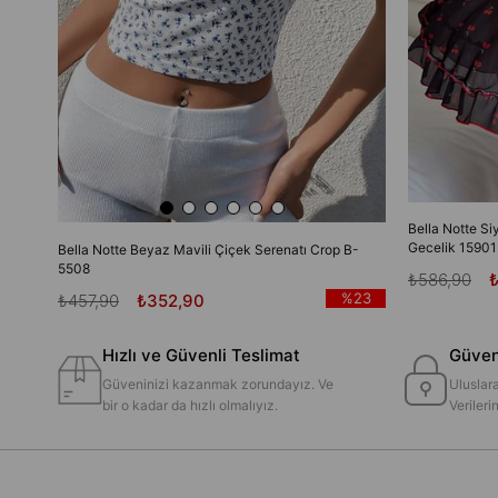
Bella Notte Si
Gecelik 15901
Bella Notte Beyaz Mavili Çiçek Serenatı Crop B-
5508
₺586,90
%23
₺457,90
₺352,90
Hızlı ve Güvenli Teslimat
Güvenl
Güveninizi kazanmak zorundayız. Ve
Uluslara
bir o kadar da hızlı olmalıyız.
Veriler