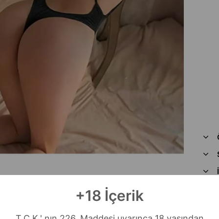
+18 İçerik
T.C.K.' nın 226. Maddesi uyarınca 18 yaşından