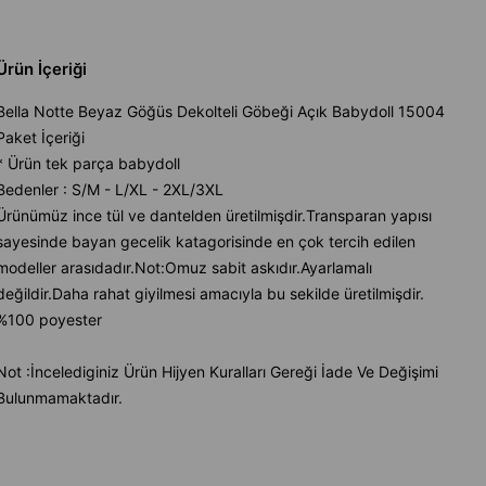
Ürün İçeriği
Bella Notte Beyaz Göğüs Dekolteli Göbeği Açık Babydoll 15004
Paket İçeriği
* Ürün tek parça babydoll
Bedenler : S/M - L/XL - 2XL/3XL
Ürünümüz ince tül ve dantelden üretilmişdir.Transparan yapısı
sayesinde bayan gecelik katagorisinde en çok tercih edilen
modeller arasıdadır.Not:Omuz sabit askıdır.Ayarlamalı
değildir.Daha rahat giyilmesi amacıyla bu sekilde üretilmişdir.
%100 poyester
Not :İncelediginiz Ürün Hijyen Kuralları Gereği İade Ve Değişimi
Bulunmamaktadır.