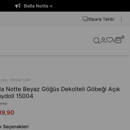
Bella Notte <
Sipariş Takibi
0
0
Kodu
(15004-S/M)
la Notte Beyaz Göğüs Dekolteli Göbeği Açık
ydoll 15004
umlar
09,90
k Seçenekleri