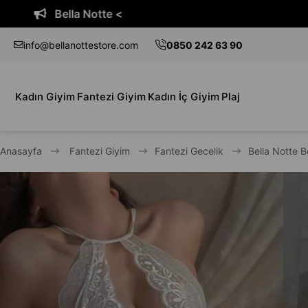
Bella Notte <
info@bellanottestore.com
0850 242 63 90
Kadın Giyim
Fantezi Giyim
Kadın İç Giyim
Plaj
Anasayfa
Fantezi Giyim
Fantezi Gecelik
Bella Notte 