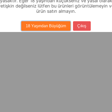
yasaktır. Eğer 18 yaşından küçükseniz ve yasal olara
yetişkin değilseniz lütfen bu ürünleri görüntülemeyin v
ürün satın almayın.
18 Yaşından Büyüğüm
Çıkış