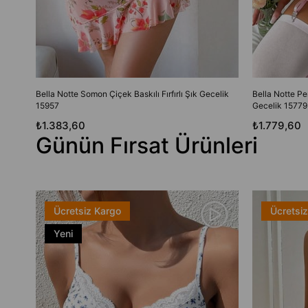
Bella Notte Somon Çiçek Baskılı Fırfırlı Şık Gecelik
Bella Notte Pe
15957
Gecelik 15779
₺1.383,60
₺1.779,60
Günün Fırsat Ürünleri
Ücretsiz Kargo
Ücretsi
Yeni
Ürün