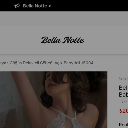
Bella Notte <
Beyaz Göğüs Dekolteli Göbeği Açık Babydoll 15004
Stok 
Bel
Bab
Yor
₺2
Ren