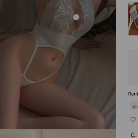
Tük
Ren
BE