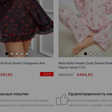
yah Kiraz Baskılı Transparan Akılı
Bella Notte Pembe Çiçek Desenli Bisik
Pijama Takımı 7131
%23
₺451,90
₺603,90
₺464,90
асные покупки
Удовлетворенность кл
анные в безопасности благодаря
Вы можете направить нам св
ародным стандартам безопасности.
предложения и жалобы в люб