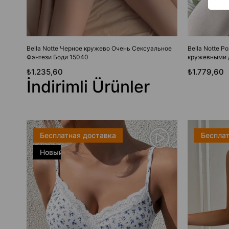
Bella Notte Черное кружево Очень Сексуальное
Bella Notte Р
Фэнтези Боди 15040
кружевными 
₺1.235,60
₺1.779,60
İndirimli Ürünler
Бесплатная доставка
Бесплат
Новый
товар