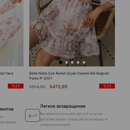
let Yaka
Bella Notte Çok Renkli Çiçek Desenli Bel Bağcıklı
Pareo P-3001
%23
%23
₺614,90
₺472,90
Легкое возвращение
иентов
Вы можете получить доступ ко всем
ои
деталям ваших операций по возврату и
ое время.
отмене платежей.