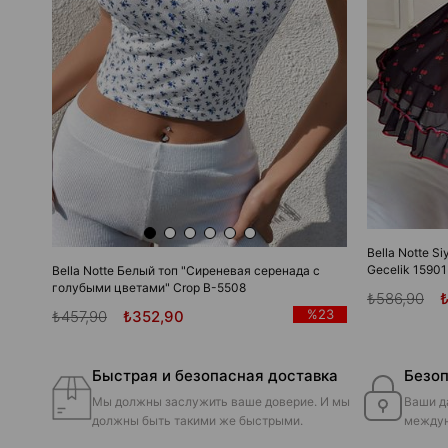
Bella Notte Si
Gecelik 15901
Bella Notte Белый топ "Сиреневая серенада с
голубыми цветами" Crop B-5508
₺586,90
%23
₺457,90
₺352,90
Быстрая и безопасная доставка
Безоп
Мы должны заслужить ваше доверие. И мы
Ваши д
должны быть такими же быстрыми.
междун