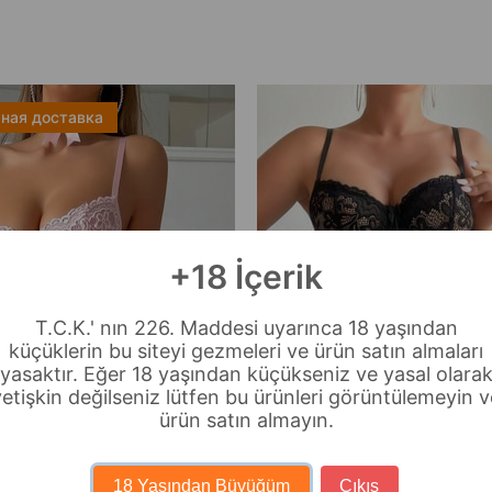
ная доставка
+18 İçerik
T.C.K.' nın 226. Maddesi uyarınca 18 yaşından
küçüklerin bu siteyi gezmeleri ve ürün satın almaları
yasaktır. Eğer 18 yaşından küçükseniz ve yasal olara
yetişkin değilseniz lütfen bu ürünleri görüntülemeyin v
ürün satın almayın.
18 Yaşından Büyüğüm
Çıkış