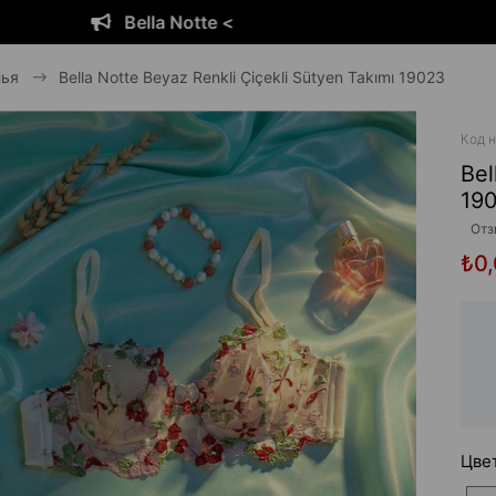
 <
Bella Notte
лья
Bella Notte Beyaz Renkli Çiçekli Sütyen Takımı 19023
Код н
Bel
19
Отз
₺0
Цве