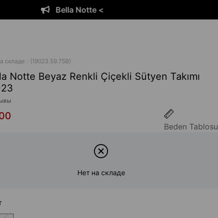
 <
Bella Notte
а складе
(19023.59.75B)
la Notte Beyaz Renkli Çiçekli Sütyen Takımı
023
ывы
,00
Beden Tablosu
Нет на складе
т