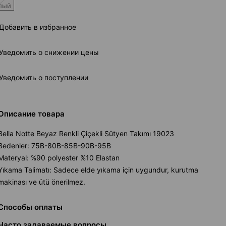
лый
Добавить в избранное
Уведомить о снижении цены
Уведомить о поступлении
Описание товара
Bella Notte Beyaz Renkli Çiçekli Sütyen Takımı 19023
Bedenler: 75B-80B-85B-90B-95B
Materyal: %90 polyester %10 Elastan
Yıkama Talimatı: Sadece elde yıkama için uygundur, kurutma
makinası ve ütü önerilmez.
Способы оплаты
Часто задаваемые вопросы