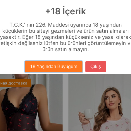
+18 İçerik
T.C.K.' nın 226. Maddesi uyarınca 18 yaşından
küçüklerin bu siteyi gezmeleri ve ürün satın almaları
yasaktır. Eğer 18 yaşından küçükseniz ve yasal olara
yetişkin değilseniz lütfen bu ürünleri görüntülemeyin v
ürün satın almayın.
18 Yaşından Büyüğüm
Çıkış
ная доставка