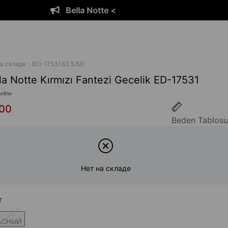
Bella Notte <
а складе
(ED-17531.63.S/M)
la Notte Kırmızı Fantezi Gecelik ED-17531
ывы
,00
Beden Tablosu
Нет на складе
т
АСНЫЙ