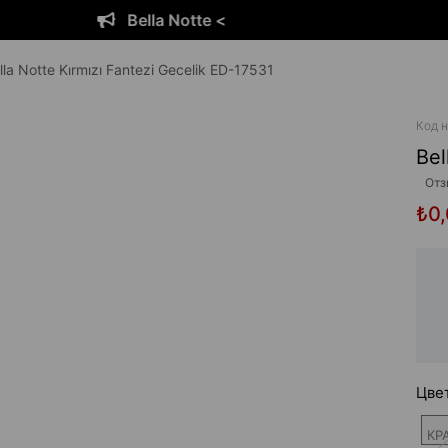
Bella Notte <
lla Notte Kırmızı Fantezi Gecelik ED-17531
Код н
Bel
Отз
₺0
Цве
КР