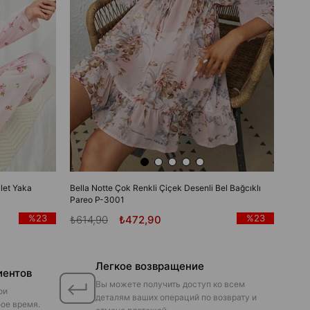
let Yaka
Bella Notte Çok Renkli Çiçek Desenli Bel Bağcıklı
Pareo P-3001
%23
%23
₺614,90
₺472,90
Легкое возвращение
иентов
Вы можете получить доступ ко всем
ои
деталям ваших операций по возврату и
ое время.