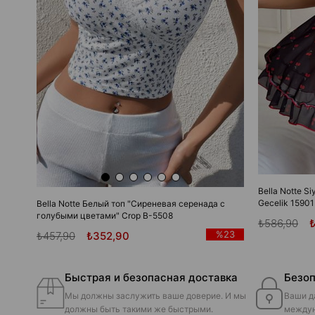
Bella Notte Si
Gecelik 15901
Bella Notte Белый топ "Сиреневая серенада с
голубыми цветами" Crop B-5508
₺586,90
%23
₺457,90
₺352,90
Быстрая и безопасная доставка
Безоп
Мы должны заслужить ваше доверие. И мы
Ваши д
должны быть такими же быстрыми.
междун