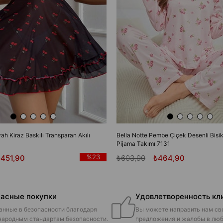
yah Kiraz Baskılı Transparan Akılı
Bella Notte Pembe Çiçek Desenli Bisik
Pijama Takımı 7131
%23
₺451,90
₺603,90
₺464,90
асные покупки
Удовлетворенность кл
анные в безопасности благодаря
Вы можете направить нам св
ародным стандартам безопасности.
предложения и жалобы в люб