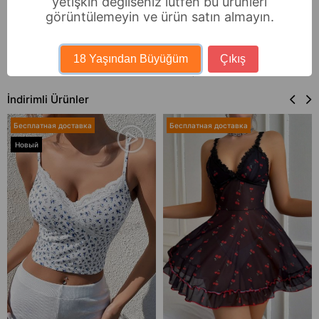
yetişkin değilseniz lütfen bu ürünleri
görüntülemeyin ve ürün satın almayın.
Bella Notte Somon Çiçek Baskılı
Bella Notte Розовая ночная
Fırfırlı Şık Gecelik 15957
сорочка с кружевными деталями и
аксессуарами 15779
18 Yaşından Büyüğüm
Çıkış
₺1.383,60
₺1.779,60
İndirimli Ürünler
Бесплатная доставка
Бесплатная доставка
Новый
товар