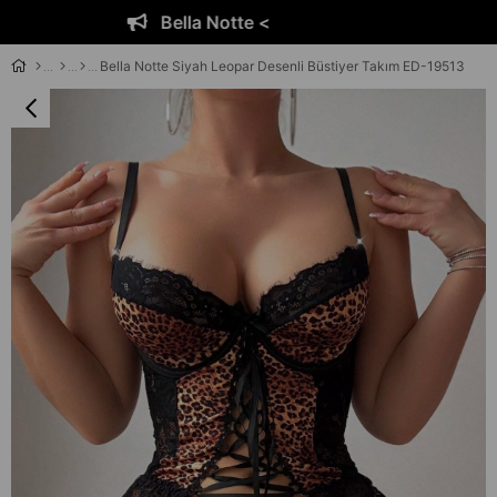
Bella Notte <
Bella Notte Siyah Leopar Desenli Büstiyer Takım ED-19513