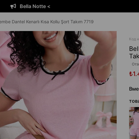
Bella Notte <
embe Dantel Kenarlı Kısa Kollu Şort Takım 7719
Код н
Bel
Tak
Отз
₺1.
Вме
тов