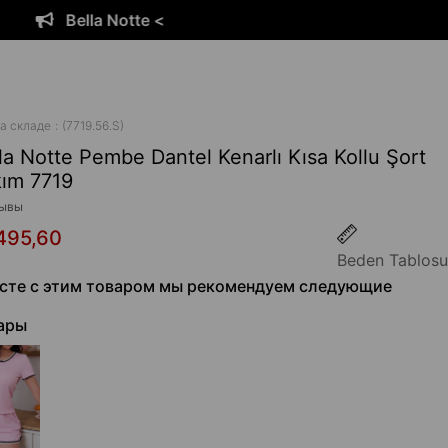
Bella Notte <
а складе
(7719.56.S)
la Notte Pembe Dantel Kenarlı Kısa Kollu Şort
ım 7719
ывы
495,60
Beden Tablosu
сте с этим товаром мы рекомендуем следующие
ары