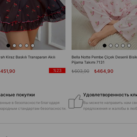
yah Kiraz Baskılı Transparan Akılı
Bella Notte Pembe Çiçek Desenli Bisik
Pijama Takımı 7131
%23
₺451,90
₺603,90
₺464,90
асные покупки
Удовлетворенность кл
анные в безопасности благодаря
Вы можете направить нам св
ародным стандартам безопасности.
предложения и жалобы в люб