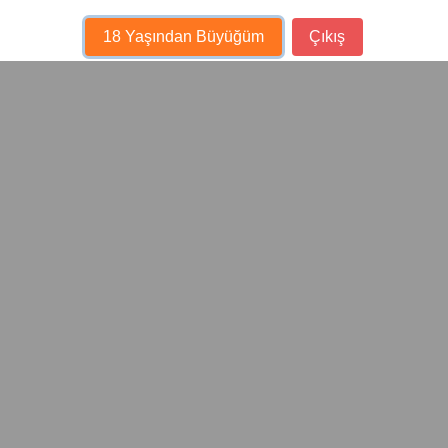
18 Yaşından Büyüğüm
Çıkış