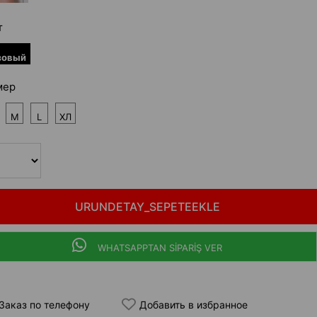
т
зовый
мер
M
L
ХЛ
WHATSAPPTAN SİPARİŞ VER
Заказ по телефону
Добавить в избранное