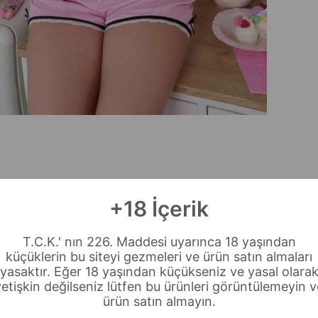
+18 İçerik
T.C.K.' nın 226. Maddesi uyarınca 18 yaşından
küçüklerin bu siteyi gezmeleri ve ürün satın almaları
yasaktır. Eğer 18 yaşından küçükseniz ve yasal olara
yetişkin değilseniz lütfen bu ürünleri görüntülemeyin v
ürün satın almayın.