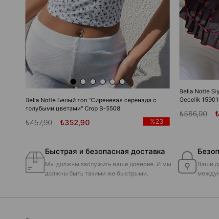
Bella Notte Si
Gecelik 15901
Bella Notte Белый топ "Сиреневая серенада с
голубыми цветами" Crop B-5508
₺586,90
%23
₺457,90
₺352,90
Быстрая и безопасная доставка
Безоп
Мы должны заслужить ваше доверие. И мы
Ваши д
должны быть такими же быстрыми.
междун