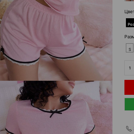
Цве
Ро
Раз
S