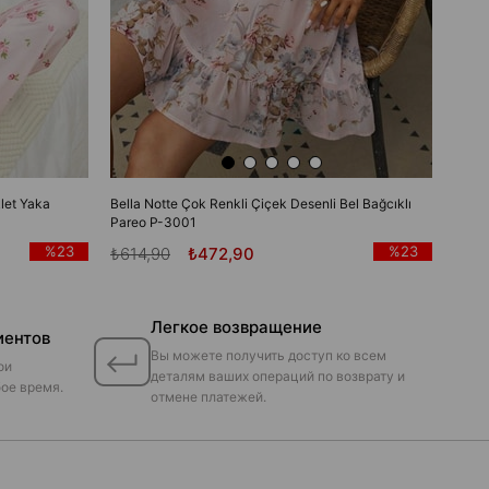
let Yaka
Bella Notte Çok Renkli Çiçek Desenli Bel Bağcıklı
Pareo P-3001
%23
%23
₺614,90
₺472,90
Легкое возвращение
иентов
Вы можете получить доступ ко всем
ои
деталям ваших операций по возврату и
ое время.
отмене платежей.