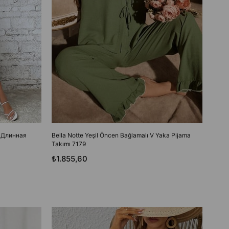
ь Длинная
Bella Notte Yeşil Öncen Bağlamalı V Yaka Pijama
Takımı 7179
₺1.855,60