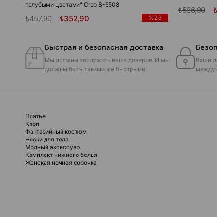
голубыми цветами" Crop B-5508
₺586,90
%23
₺457,90
₺352,90
Быстрая и безопасная доставка
Безоп
Мы должны заслужить ваше доверие. И мы
Ваши д
должны быть такими же быстрыми.
междун
Платье
Кроп
Фантазийный костюм
Носки для тела
Модный аксессуар
Комплект нижнего белья
Женская ночная сорочка