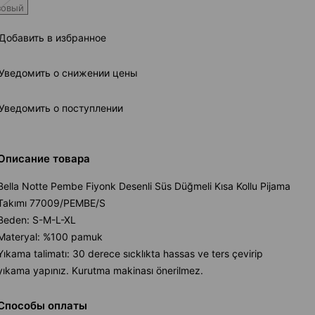
зовый
Добавить в избранное
Уведомить о снижении цены
Уведомить о поступлении
Описание товара
Bella Notte Pembe Fiyonk Desenli Süs Düğmeli Kısa Kollu Pijama
Takımı 77009/PEMBE/S
Beden: S-M-L-XL
Materyal: %100 pamuk
Yıkama talimatı: 30 derece sıcklıkta hassas ve ters çevirip
yıkama yapınız. Kurutma makinası önerilmez.
Способы оплаты