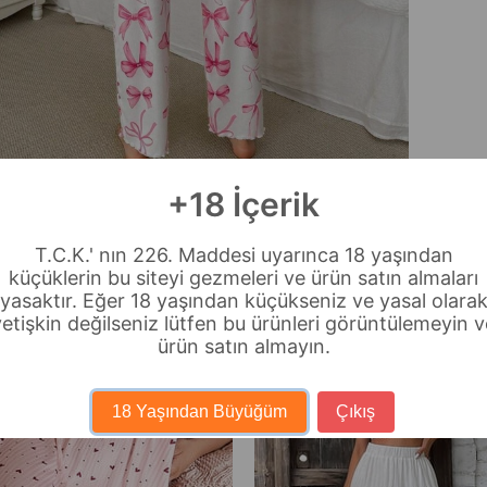
+18 İçerik
T.C.K.' nın 226. Maddesi uyarınca 18 yaşından
küçüklerin bu siteyi gezmeleri ve ürün satın almaları
yasaktır. Eğer 18 yaşından küçükseniz ve yasal olara
Бесплатная доставка
yetişkin değilseniz lütfen bu ürünleri görüntülemeyin v
ürün satın almayın.
18 Yaşından Büyüğüm
Çıkış