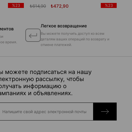
%23
%23
₺614,90
₺472,90
Легкое возвращение
иентов
Вы можете получить доступ ко всем
ои
деталям ваших операций по возврату и
ое время.
отмене платежей.
ы можете подписаться на нашу
лектронную рассылку, чтобы
олучать информацию о
ампаниях и объявлениях.