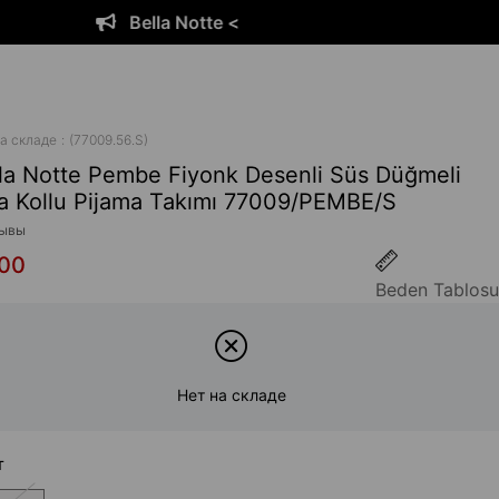
Bella Notte <
а складе
(77009.56.S)
la Notte Pembe Fiyonk Desenli Süs Düğmeli
a Kollu Pijama Takımı 77009/PEMBE/S
ывы
,00
Beden Tablosu
Нет на складе
т