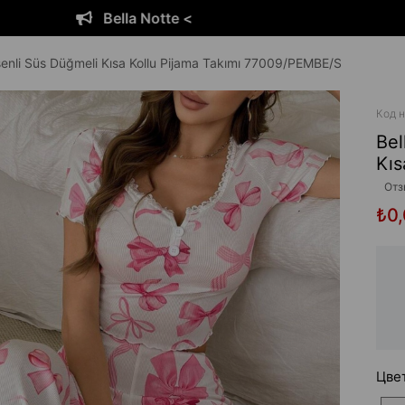
Bella Notte <
enli Süs Düğmeli Kısa Kollu Pijama Takımı 77009/PEMBE/S
Код н
Bel
Kıs
Отз
₺0
Цве