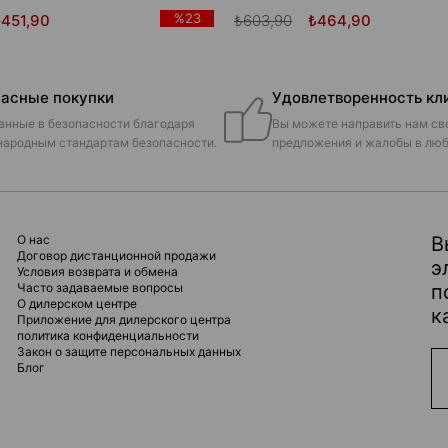
%23
₺451,90
₺603,90
₺464,90
асные покупки
Удовлетворенность кл
анные в безопасности благодаря
Вы можете направить нам св
ародным стандартам безопасности.
предложения и жалобы в люб
О нас
В
Договор дистанционной продажи
э
Условия возврата и обмена
Часто задаваемые вопросы
п
О дилерском центре
к
Приложение для дилерского центра
политика конфиденциальности
Закон о защите персональных данных
Блог