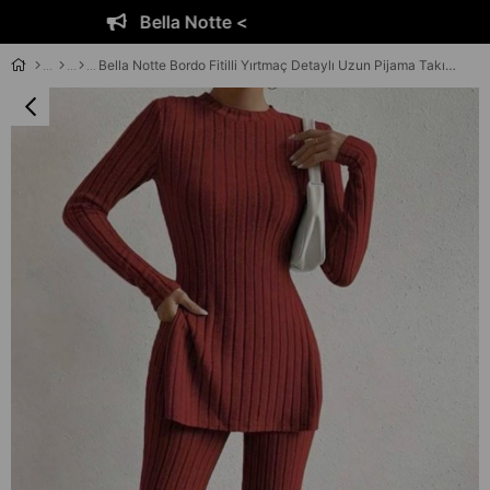
Bella Notte <
Bella Notte Bordo Fitilli Yırtmaç Detaylı Uzun Pijama Takımı 77307