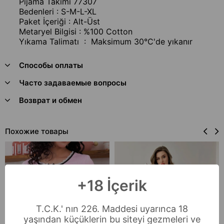
Pijama Takımı 77307
Bedenleri : S-M-L-XL
Paket İçeriği : Alt-Üst
Metaryel Bilgisi : %100 Cotton
Yıkama Talimatı : Maksimum 30°C'de yıkanır
Способы оплаты
Часто задаваемые вопросы
Возврат и обмен
Похожие товары
+18 İçerik
T.C.K.' nın 226. Maddesi uyarınca 18
yaşından küçüklerin bu siteyi gezmeleri ve