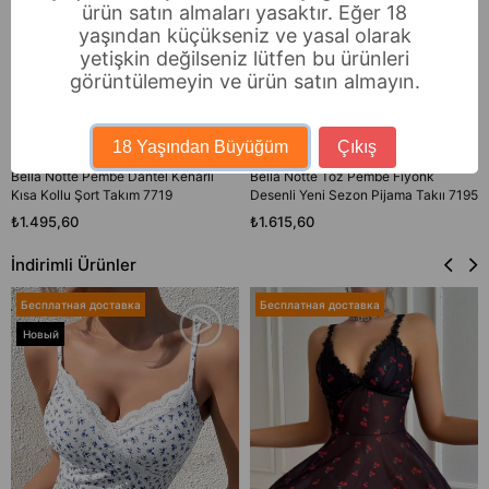
ürün satın almaları yasaktır. Eğer 18
yaşından küçükseniz ve yasal olarak
yetişkin değilseniz lütfen bu ürünleri
görüntülemeyin ve ürün satın almayın.
18 Yaşından Büyüğüm
Çıkış
Bella Notte Pembe Dantel Kenarlı
Bella Notte Toz Pembe Fiyonk
Kısa Kollu Şort Takım 7719
Desenli Yeni Sezon Pijama Takıı 7195
₺1.495,60
₺1.615,60
İndirimli Ürünler
Бесплатная доставка
Бесплатная доставка
Новый
товар