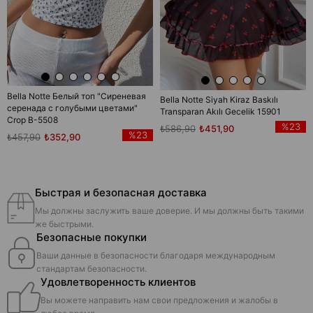
Bella Notte Белый топ "Сиреневая
Bella Notte Siyah Kiraz Baskılı
серенада с голубыми цветами"
Transparan Akılı Gecelik 15901
Crop B-5508
%23
₺586,90
₺451,90
%23
₺457,90
₺352,90
Быстрая и безопасная доставка
Мы должны заслужить ваше доверие. И мы должны быть такими
же быстрыми.
Безопасные покупки
Ваши данные в безопасности благодаря международным
стандартам безопасности.
Удовлетворенность клиентов
Вы можете направить нам свои предложения и жалобы в