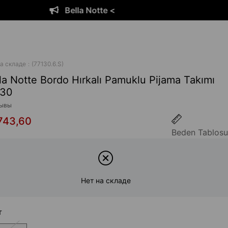
otte <
Bella N
а складе
(77130.6.S)
la Notte Bordo Hırkalı Pamuklu Pijama Takımı
130
ывы
743,60
Beden Tablosu
Нет на складе
т