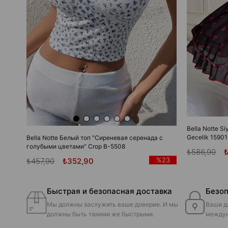
Bella Notte Si
Gecelik 15901
Bella Notte Белый топ "Сиреневая серенада с
голубыми цветами" Crop B-5508
₺586,90
%23
₺457,90
₺352,90
Быстрая и безопасная доставка
Безоп
Мы должны заслужить ваше доверие. И мы
Ваши д
должны быть такими же быстрыми.
междун