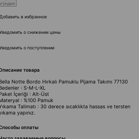
ргундия
Добавить в избранное
Уведомить о снижении цены
Уведомить о поступлении
Описание товара
Bella Notte Bordo Hırkalı Pamuklu Pijama Takımı 77130
Bedenler : S-M-L-XL
Paket İçeriği : Alt-Üst
Materyal : %100 Pamuk
Yıkama Talimatı : 30 derece sıcaklıkta hassas ve tersten
yıkama yapınız.
Способы оплаты
Часто задаваемые вопросы