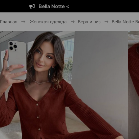
otte <
Bella N
Главная
Женская одежда
Верх и низ
Bella Notte B