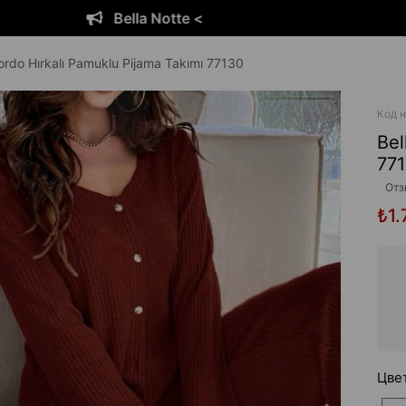
otte <
Bella N
ordo Hırkalı Pamuklu Pijama Takımı 77130
Код н
Bel
77
Отз
₺1.
Цве