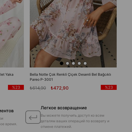
let Yaka
Bella Notte Çok Renkli Çiçek Desenli Bel Bağcıklı
Pareo P-3001
%23
%23
₺614,90
₺472,90
Легкое возвращение
иентов
Вы можете получить доступ ко всем
ои
деталям ваших операций по возврату и
ое время.
отмене платежей.