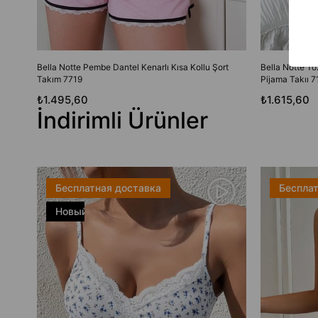
Bella Notte Pembe Dantel Kenarlı Kısa Kollu Şort
Bella Notte T
Takım 7719
Pijama Takıı 7
₺1.495,60
₺1.615,60
İndirimli Ürünler
Бесплатная доставка
Бесплат
Новый
товар