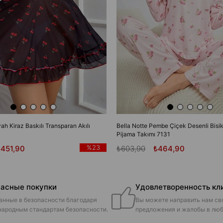
yah Kiraz Baskılı Transparan Akılı
Bella Notte Pembe Çiçek Desenli Bisik
Pijama Takımı 7131
%23
₺451,90
₺603,90
₺464,90
асные покупки
Удовлетворенность кл
анные в безопасности благодаря
Вы можете направить нам св
ародным стандартам безопасности.
предложения и жалобы в люб