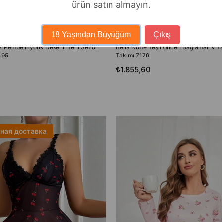
ürün satın almayın.
18 Yaşından Büyüğüm
Çıkış
oz Pembe Fiyonk Desenli Yeni Sezon
Bella Notte Yeşil Öncen Bağlamalı V 
195
Takımı 7179
₺1.855,60
ная доставка