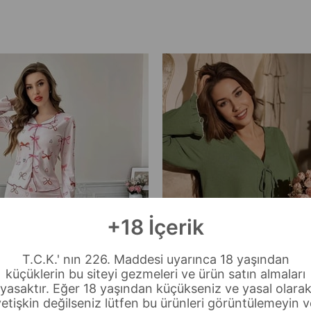
+18 İçerik
T.C.K.' nın 226. Maddesi uyarınca 18 yaşından
küçüklerin bu siteyi gezmeleri ve ürün satın almaları
yasaktır. Eğer 18 yaşından küçükseniz ve yasal olara
yetişkin değilseniz lütfen bu ürünleri görüntülemeyin v