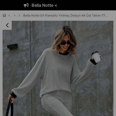
Bella Notte <
Bella Notte Gri Pamuklu Yırtmaç Detaylı Alt Üst Takım 77327