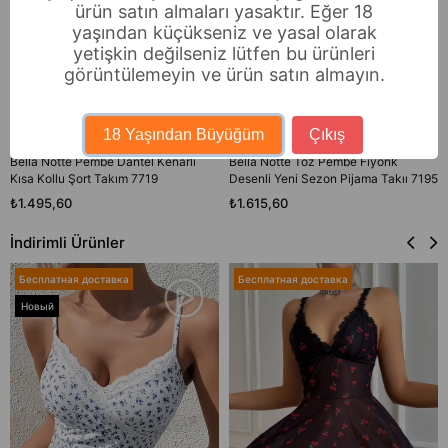
ürün satın almaları yasaktır. Eğer 18
yaşından küçükseniz ve yasal olarak
yetişkin değilseniz lütfen bu ürünleri
görüntülemeyin ve ürün satın almayın.
18 Yaşından Büyüğüm
Çıkış
Bella Notte Pembe Dantel Kenarlı
Bella Notte Toz Pembe Fiyonk
Kısa Kollu Şort Takım 7719
Desenli Yeni Sezon Pijama Takıı 7195
₺1.495,60
₺1.615,60
İndirimli Ürünler
Бесплатная доставка
Бесплатная доставка
Новый
товар