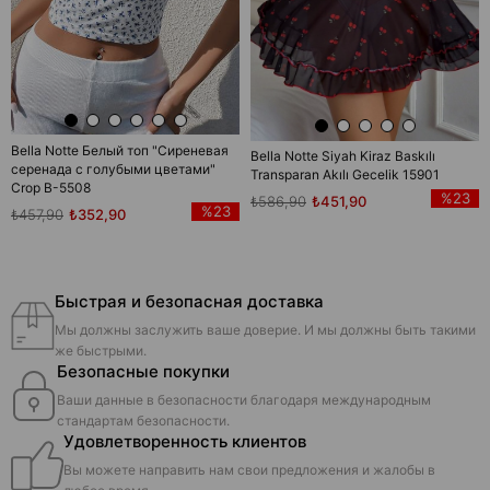
Bella Notte Белый топ "Сиреневая
Bella Notte Siyah Kiraz Baskılı
серенада с голубыми цветами"
Transparan Akılı Gecelik 15901
Crop B-5508
%23
₺586,90
₺451,90
%23
₺457,90
₺352,90
Быстрая и безопасная доставка
Мы должны заслужить ваше доверие. И мы должны быть такими
же быстрыми.
Безопасные покупки
Ваши данные в безопасности благодаря международным
стандартам безопасности.
Удовлетворенность клиентов
Вы можете направить нам свои предложения и жалобы в