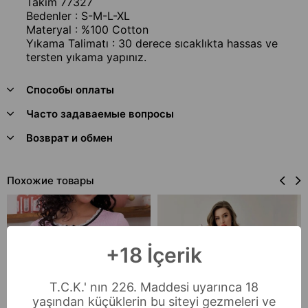
Takım 77327
Bedenler : S-M-L-XL
Materyal : %100 Cotton
Yıkama Talimatı : 30 derece sıcaklıkta hassas ve
tersten yıkama yapınız.
Способы оплаты
Часто задаваемые вопросы
Возврат и обмен
Похожие товары
+18 İçerik
T.C.K.' nın 226. Maddesi uyarınca 18
yaşından küçüklerin bu siteyi gezmeleri ve