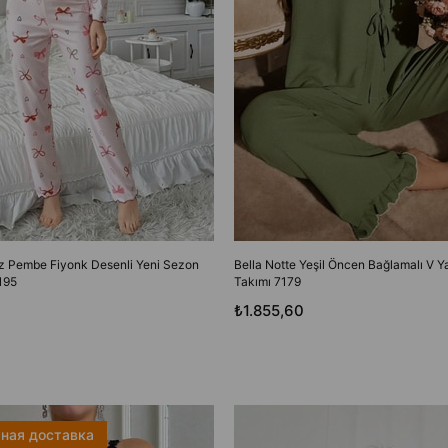
oz Pembe Fiyonk Desenli Yeni Sezon
Bella Notte Yeşil Öncen Bağlamalı V 
195
Takımı 7179
₺1.855,60
ная доставка