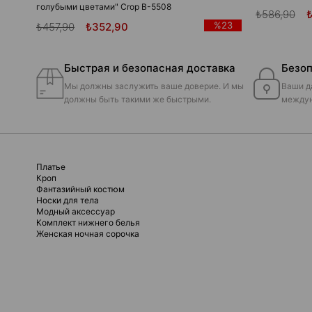
голубыми цветами" Crop B-5508
₺586,90
%23
₺457,90
₺352,90
Быстрая и безопасная доставка
Безоп
Мы должны заслужить ваше доверие. И мы
Ваши д
должны быть такими же быстрыми.
междун
Платье
Кроп
Фантазийный костюм
Носки для тела
Модный аксессуар
Комплект нижнего белья
Женская ночная сорочка