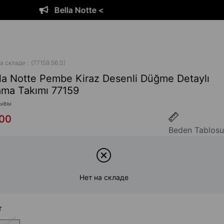
Bella Notte <
а складе
(77159.56.S)
la Notte Pembe Kiraz Desenli Düğme Detaylı
ama Takımı 77159
ывы
,00
Beden Tablosu
Нет на складе
т