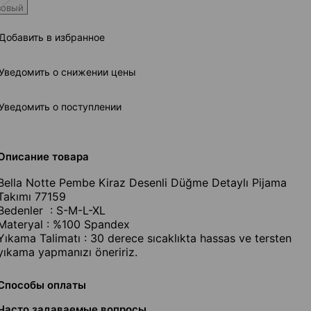
зовый
Добавить в избранное
Уведомить о снижении цены
Уведомить о поступлении
Описание товара
Bella Notte Pembe Kiraz Desenli Düğme Detaylı Pijama
Takımı 77159
Bedenler : S-M-L-XL
Materyal : %100 Spandex
Yıkama Talimatı : 30 derece sıcaklıkta hassas ve tersten
yıkama yapmanızı öneririz.
Способы оплаты
Часто задаваемые вопросы