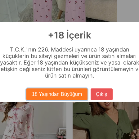
+18 İçerik
T.C.K.' nın 226. Maddesi uyarınca 18 yaşından
küçüklerin bu siteyi gezmeleri ve ürün satın almaları
yasaktır. Eğer 18 yaşından küçükseniz ve yasal olara
yetişkin değilseniz lütfen bu ürünleri görüntülemeyin v
ürün satın almayın.
18 Yaşından Büyüğüm
Çıkış