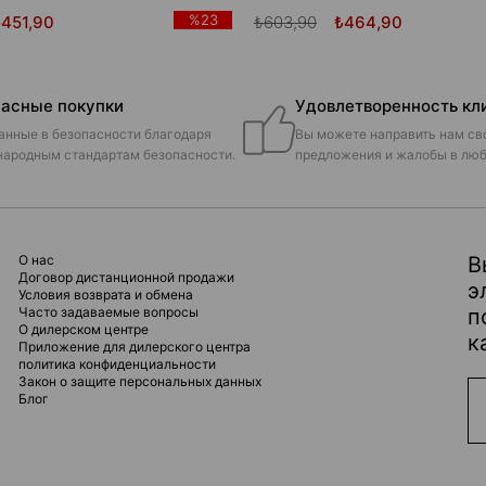
%23
₺451,90
₺603,90
₺464,90
асные покупки
Удовлетворенность кл
анные в безопасности благодаря
Вы можете направить нам св
ародным стандартам безопасности.
предложения и жалобы в люб
О нас
В
Договор дистанционной продажи
э
Условия возврата и обмена
Часто задаваемые вопросы
п
О дилерском центре
к
Приложение для дилерского центра
политика конфиденциальности
Закон о защите персональных данных
Блог