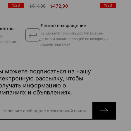
%23
%23
₺614,90
₺472,90
Легкое возвращение
иентов
Вы можете получить доступ ко всем
ои
деталям ваших операций по возврату и
ое время.
отмене платежей.
ы можете подписаться на нашу
лектронную рассылку, чтобы
олучать информацию о
ампаниях и объявлениях.