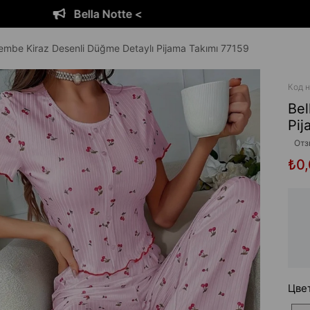
Bella Notte <
Pembe Kiraz Desenli Düğme Detaylı Pijama Takımı 77159
Код н
Bel
Pij
Отз
₺0
Цве