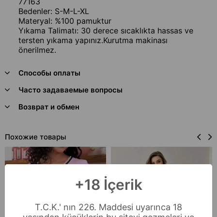
77163
Bedenler: S-M-L-XL
Materyal: %100 pamuktur
Yıkama Talimatı: 30 derece sıcaklıkta hassas ve
tersten yıkama yapınız.Kurutma makinası
önerilmez.
Способы оплаты
Часто задаваемые вопросы
Возврат и обмен
Похожие товары
+18 İçerik
T.C.K.' nın 226. Maddesi uyarınca 18