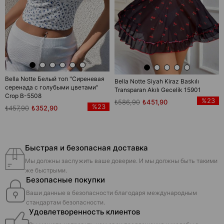
Bella Notte Белый топ "Сиреневая
Bella Notte Siyah Kiraz Baskılı
серенада с голубыми цветами"
Transparan Akılı Gecelik 15901
Crop B-5508
%23
₺586,90
₺451,90
%23
₺457,90
₺352,90
Быстрая и безопасная доставка
Мы должны заслужить ваше доверие. И мы должны быть такими
же быстрыми.
Безопасные покупки
Ваши данные в безопасности благодаря международным
стандартам безопасности.
Удовлетворенность клиентов