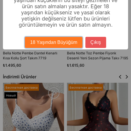
yaşından küçüklerin bu siteyi gezmeleri ve
ürün satın almaları yasaktır. Eğer 18
yaşından küçükseniz ve yasal olarak
yetişkin değilseniz lütfen bu ürünleri
görüntülemeyin ve ürün satın almayın.
18 Yaşından Büyüğüm
Çıkış
Bella Notte Pembe Dantel Kenarlı
Bella Notte Toz Pembe Fiyonk
Kısa Kollu Şort Takım 7719
Desenli Yeni Sezon Pijama Takıı 7195
₺1.495,60
₺1.615,60
İndirimli Ürünler
Бесплатная доставка
Бесплатная доставка
Новый
товар