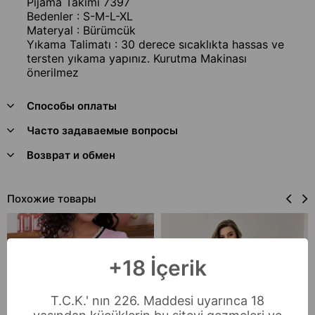
Pijama Takımı 7397
Bedenler : S-M-L-XL
Materyal : Bürümcük
Yıkama Talimatı : 30 derece sıcaklıkta hassas ve
tersten yıkama yapınız. Kurutma Makinası
önerilmez
Способы оплаты
Часто задаваемые вопросы
Возврат и обмен
Похожие товары
+18 İçerik
T.C.K.' nın 226. Maddesi uyarınca 18