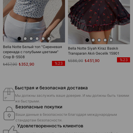
Bella Notte Белый топ "Сиреневая
Bella Notte Siyah Kiraz Baskılı
серенада с голубыми цветами"
Transparan Akılı Gecelik 15901
Crop B-5508
%23
₺586,90
₺451,90
%23
₺457,90
₺352,90
Быстрая и безопасная доставка
Мы должны заслужить ваше доверие. И мы должны быть такими
же быстрыми.
Безопасные покупки
Ваши данные в безопасности благодаря международным
стандартам безопасности.
Удовлетворенность клиентов