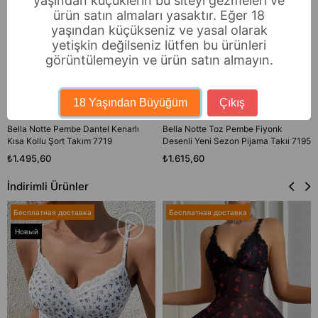
yaşından küçüklerin bu siteyi gezmeleri ve
ürün satın almaları yasaktır. Eğer 18
yaşından küçükseniz ve yasal olarak
yetişkin değilseniz lütfen bu ürünleri
görüntülemeyin ve ürün satın almayın.
18 Yaşından Büyüğüm
Çıkış
Bella Notte Pembe Dantel Kenarlı
Bella Notte Toz Pembe Fiyonk
Kısa Kollu Şort Takım 7719
Desenli Yeni Sezon Pijama Takıı 7195
₺1.495,60
₺1.615,60
İndirimli Ürünler
Бесплатная доставка
Бесплатная доставка
Новый
товар