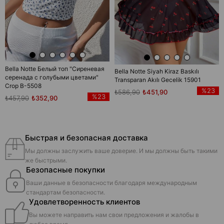
Bella Notte Белый топ "Сиреневая
Bella Notte Siyah Kiraz Baskılı
серенада с голубыми цветами"
Transparan Akılı Gecelik 15901
Crop B-5508
%23
₺586,90
₺451,90
%23
₺457,90
₺352,90
Быстрая и безопасная доставка
Мы должны заслужить ваше доверие. И мы должны быть такими
же быстрыми.
Безопасные покупки
Ваши данные в безопасности благодаря международным
стандартам безопасности.
Удовлетворенность клиентов
Вы можете направить нам свои предложения и жалобы в