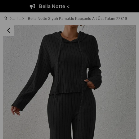
Bella Notte <
Bella Notte Siyah Pamuklu Kapşonlu Alt Üst Takım 77319