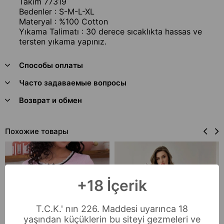
Takım 77319
Bedenler : S-M-L-XL
Materyal : %100 Cotton
Yıkama Talimatı : 30 derece sıcaklıkta hassas ve
tersten yıkama yapınız.
Способы оплаты
Часто задаваемые вопросы
Возврат и обмен
Похожие товары
+18 İçerik
T.C.K.' nın 226. Maddesi uyarınca 18
yaşından küçüklerin bu siteyi gezmeleri ve