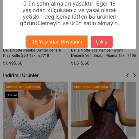
ürün satın almaları yasaktır. Eğer 18
yaşından küçükseniz ve yasal olarak
yetişkin değilseniz lütfen bu ürünleri
görüntülemeyin ve ürün satın almayın.
18 Yaşından Büyüğüm
Çıkış
Bella Notte Pembe Dantel Kenarlı
Bella Notte Toz Pembe Fiyonk
Kısa Kollu Şort Takım 7719
Desenli Yeni Sezon Pijama Takıı 7195
₺1.495,60
₺1.615,60
İndirimli Ürünler
Бесплатная доставка
Бесплатная доставка
Новый
товар